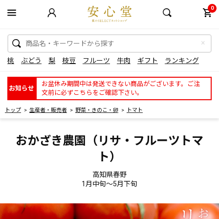
0
桃
ぶどう
梨
枝豆
フルーツ
牛肉
ギフト
ランキング
お盆休み期間中は発送できない商品がございます。ご注
お知らせ
文前に必ずこちらをご確認下さい。
トップ
生産者・販売者
野菜・きのこ・卵
トマト
おかざき農園（リサ・フルーツトマ
ト）
高知県春野
1月中旬～5月下旬