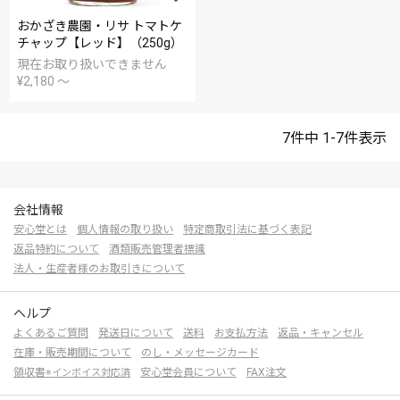
おかざき農園・リサ トマトケ
チャップ【レッド】（250g）
現在お取り扱いできません
¥
2,180
〜
7
件中
1
-
7
件表示
会社情報
安心堂とは
個人情報の取り扱い
特定商取引法に基づく表記
返品特約について
酒類販売管理者標識
法人・生産者様のお取引きについて
ヘルプ
よくあるご質問
発送日について
送料
お支払方法
返品・キャンセル
在庫・販売期間について
のし・メッセージカード
領収書
安心堂会員について
FAX注文
※インボイス対応済