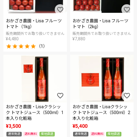
おかざき農園・Lisa フルーツ
おかざき農園・Lisa フルーツ
トマト（1kg）
トマト（2kg）
販売期間外でお取り扱いできません
販売期間外でお取り扱いできません
¥
4,480
¥
7,880
（1）
おかざき農園・Lisaクラシッ
おかざき農園・Lisaクラシッ
ク トマトジュース（500ml）1
ク トマトジュース（500ml）2
本入り化粧箱
本入り化粧箱
¥
3,500
¥
5,400
通常発送
送料無料
産地直送
通常発送
送料無料
産地直送