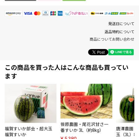
発送日について
返品特約について
商品についてお問い合わせ
この商品を買った人はこんな商品も買ってい
ます
笹原農園・尾花沢甘さ一
福賀すいか部会・超大玉
唐澤農園・
番すいか 3L（約8kg）
福賀すいか
玉（3L）8～
¥
5,380