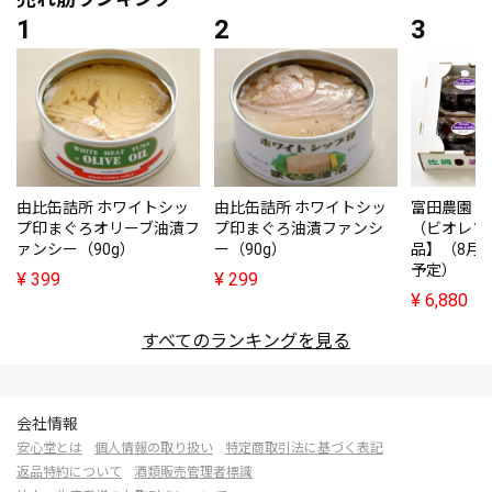
由比缶詰所 ホワイトシッ
由比缶詰所 ホワイトシッ
富田農園・
プ印まぐろオリーブ油漬フ
プ印まぐろ油漬ファンシ
（ビオレソ
ァンシー（90g）
ー（90g）
品】（8月
予定）
¥
399
¥
299
¥
6,880
すべてのランキングを見る
会社情報
安心堂とは
個人情報の取り扱い
特定商取引法に基づく表記
返品特約について
酒類販売管理者標識