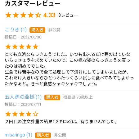
カスタマーレビュー
4.33
3
こりき
1
購入者
非公開
投稿日
2022/06/30
とても立派ならっきょうでした。いつも出来るだけ芽の出ていな
いらっきょうを求めていたので、この様な姿のらっきょうを買っ
たのは初めてでした。

生食では苦手なので全て処理して下漬けにしてしまいましたが、
これだけ大きいならひとつふたつくらい試しに食べてみてもよかっ
五人孫の爺様
1
購入者
福島県
70歳以上
投稿日
2020/07/11
２回目の注文計量の結果1.2キロ×2は、有りませんでした。
misaringo
1
購入者
非公開