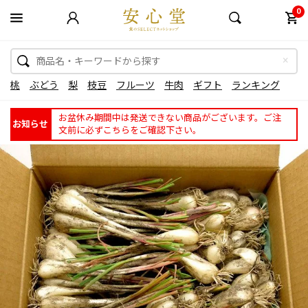
0
桃
ぶどう
梨
枝豆
フルーツ
牛肉
ギフト
ランキング
お盆休み期間中は発送できない商品がございます。ご注
お知らせ
文前に必ずこちらをご確認下さい。