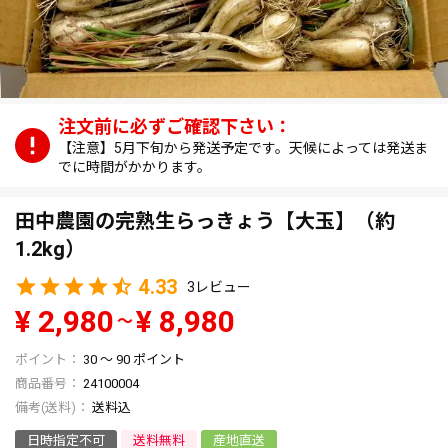
【注意】5月下旬から発送予定です。天候によっては発送ま
でに時間がかかります。
田中農園の完熟生らっきょう【大玉】（約
1.2kg）
4.33
3
¥
2,980
¥
8,980
〜
30
〜
90
ポイント
商品番号
24100004
送料込
日時指定不可
送料無料
産地直送