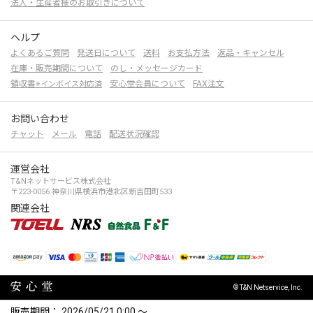
法人・生産者様のお取引きについて
ヘルプ
よくあるご質問
発送日について
送料
お支払方法
返品・キャンセル
在庫・販売期間について
のし・メッセージカード
領収書
安心堂会員について
FAX注文
※インボイス対応済
お問い合わせ
チャット
メール
電話
配送状況確認
運営会社
T&Nネットサービス株式会社
〒223-0056 神奈川県横浜市港北区新吉田町533
関連会社
© T&N Netservice, Inc.
販売期間
2026/05/21 0:00
〜