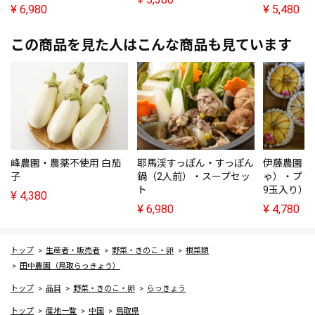
¥
6,980
¥
5,480
この商品を見た人はこんな商品も見ています
峰農園・農薬不使用 白茄
耶馬渓すっぽん・すっぽん
伊藤農園（
子
鍋（2人前）・スープセッ
ゃ）・プッ
ト
9玉入り）
¥
4,380
¥
6,980
¥
4,780
トップ
生産者・販売者
野菜・きのこ・卵
根菜類
田中農園（鳥取らっきょう）
トップ
品目
野菜・きのこ・卵
らっきょう
トップ
産地一覧
中国
鳥取県