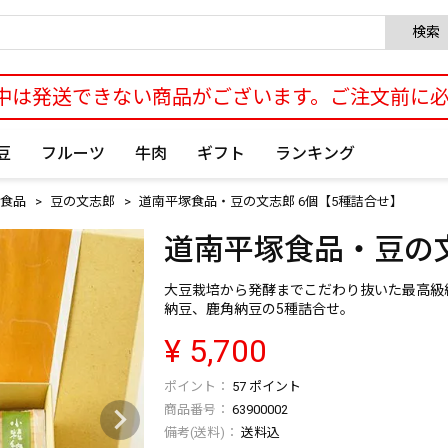
検索
中は発送できない商品がございます。ご注文前に
豆
フルーツ
牛肉
ギフト
ランキング
食品
豆の文志郎
道南平塚食品・豆の文志郎 6個【5種詰合せ】
道南平塚食品・豆の文
大豆栽培から発酵までこだわり抜いた最高級
納豆、鹿角納豆の5種詰合せ。
¥
5,700
57
ポイント
商品番号
63900002
送料込