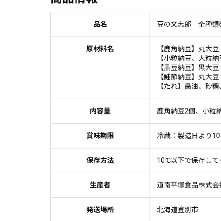
品名
豆の文志郎 全種類
原材料名
【鹿角納豆】丸大豆
【小粒納豆、大粒納
【黒豆納豆】黒大豆
【鮭節納豆】丸大豆
【たれ】醤油、砂糖
内容量
鹿角納豆2個、小粒
賞味期限
冷蔵：製造日より10
保存方法
10℃以下で保存し
生産者
道南平塚食品株式会
発送場所
北海道登別市