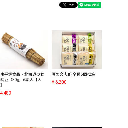
道南平塚食
ら納豆（8
クリ激辛】
¥
4,480
道南平塚食品・北海道のわ
豆の文志郎 全種6個×2箱
納豆（80g）6本入【大
¥
6,200
粒】
4,480