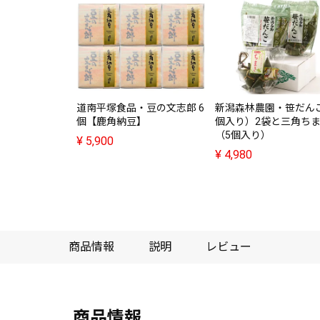
道南平塚食品・豆の文志郎 6
新潟森林農園・笹だん
個【鹿角納豆】
個入り）2袋と三角ち
（5個入り）
¥
5,900
¥
4,980
商品情報
説明
レビュー
商品情報