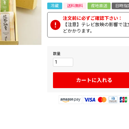
冷蔵
送料無料
産地直送
日時指
【注意】テレビ放映の影響で注
どかかります。
カートに入れる