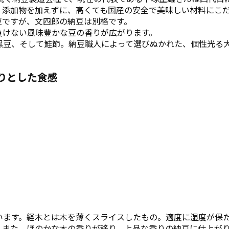
。添加物を加えずに、高くても国産の安全で美味しい材料にこ
豆ですが、文四郎の納豆は別格です。
負けない風味豊かな豆の香りが広がります。
黒豆、そして鮭節。納豆職人によって選びぬかれた、個性光る
りとした食感
います。経木とは木を薄くスライスしたもの。適度に湿度が保
。また、ほのかな木の香りが移り、上品な香りの納豆に仕上が