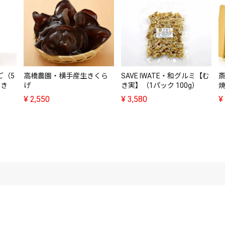
ご（5
高橋農園・横手産生きくら
SAVE IWATE・和グルミ【む
まき
げ
き実】（1パック 100g）
¥
2,550
¥
3,580
¥