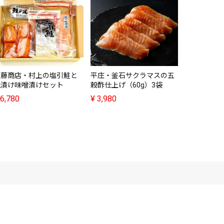
かねまん本
ぶんこ(2個
¥
3,980
斎藤商店・村上の塩引鮭と
平庄・釜石サクラマスの五
焼漬け味噌漬けセット
穀酢仕上げ（60g）3袋
6,780
¥
3,980