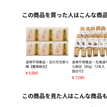
この商品を買った人はこんな商
道南平塚食品・豆の文志郎 6
道南平塚食品・北海道
個【鹿角納豆】
ら納豆（80g）12本入
詰合せ】
¥
5,900
¥
7,280
この商品を見た人はこんな商品