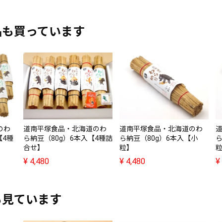
品も買っています
のわ
道南平塚食品・北海道のわ
道南平塚食品・北海道のわ
【4種
ら納豆（80g）6本入【4種詰
ら納豆（80g）6本入【小
ら
合せ】
粒】
¥
4,480
¥
4,480
¥
も見ています