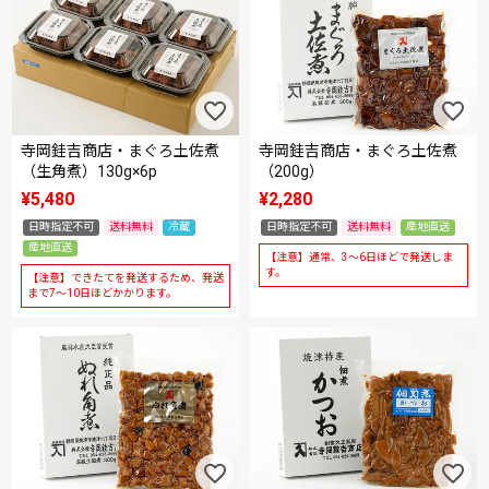
寺岡銈吉商店・まぐろ土佐煮
寺岡銈吉商店・まぐろ土佐煮
（生角煮）130g×6p
（200g）
¥
5,480
¥
2,280
日時指定不可
送料無料
冷蔵
日時指定不可
送料無料
産地直送
産地直送
【注意】通常、3～6日ほどで発送しま
す。
【注意】できたてを発送するため、発送
まで7～10日ほどかかります。