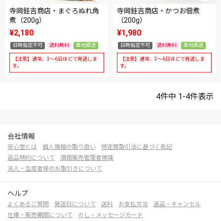
寺岡銈吉商店・まぐろぬれ角
寺岡銈吉商店・かつお佃煮
煮（200g）
（200g）
¥
2,180
¥
1,980
日時指定不可
送料無料
産地直送
日時指定不可
送料無料
産地直送
【注意】通常、3～6日ほどで発送しま
【注意】通常、3～6日ほどで発送しま
す。
す。
4
件中
1
-
4
件表示
会社情報
安心堂とは
個人情報の取り扱い
特定商取引法に基づく表記
返品特約について
酒類販売管理者標識
法人・生産者様のお取引きについて
ヘルプ
よくあるご質問
発送日について
送料
お支払方法
返品・キャンセル
在庫・販売期間について
のし・メッセージカード