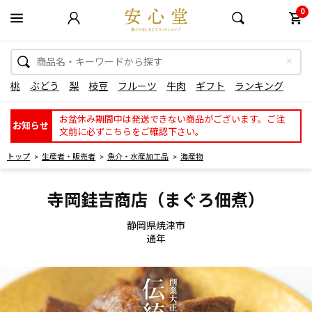
0
桃
ぶどう
梨
枝豆
フルーツ
牛肉
ギフト
ランキング
お盆休み期間中は発送できない商品がございます。ご注
お知らせ
文前に必ずこちらをご確認下さい。
トップ
生産者・販売者
魚介・水産加工品
海産物
寺岡銈吉商店（まぐろ佃煮）
静岡県焼津市
通年