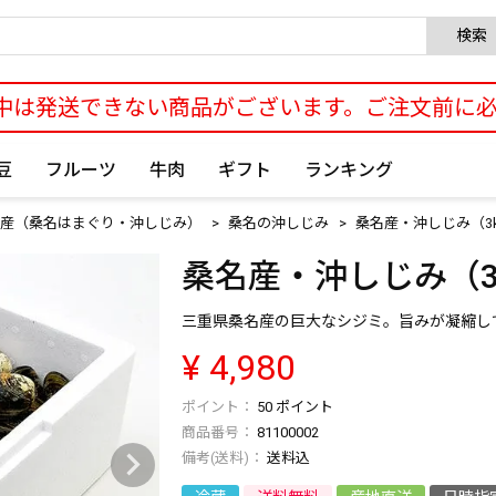
検索
中は発送できない商品がございます。ご注文前に
豆
フルーツ
牛肉
ギフト
ランキング
産（桑名はまぐり・沖しじみ）
桑名の沖しじみ
桑名産・沖しじみ（3k
桑名産・沖しじみ（3k
三重県桑名産の巨大なシジミ。旨みが凝縮し
¥
4,980
50
ポイント
商品番号
81100002
送料込