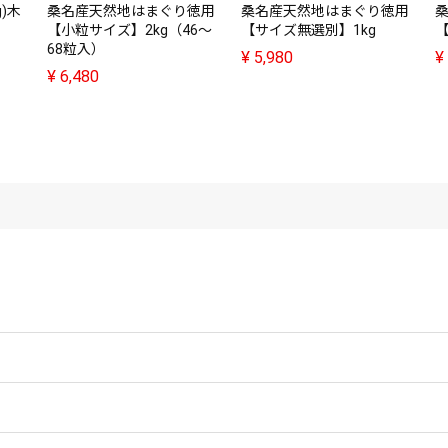
)木
桑名産天然地はまぐり徳用
桑名産天然地はまぐり徳用
【小粒サイズ】2kg（46～
【サイズ無選別】1kg
【
68粒入）
¥
5,980
¥
¥
6,480