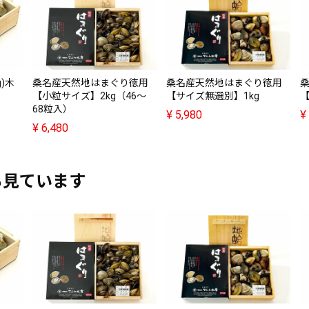
)木
桑名産天然地はまぐり徳用
桑名産天然地はまぐり徳用
【小粒サイズ】2kg（46～
【サイズ無選別】1kg
【
68粒入）
¥
5,980
¥
¥
6,480
も見ています