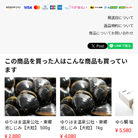
発送日について
返品特約について
商品についてお問い合わせ
この商品を買った人はこんな商品も買ってい
ます
ゆりはま温泉公社・東郷
ゆりはま温泉公社・東郷
ゆら鯛 塩釜
池しじみ【大粒】 500g
池しじみ【大粒】 1kg
¥
5,580
¥
2,880
¥
4,080