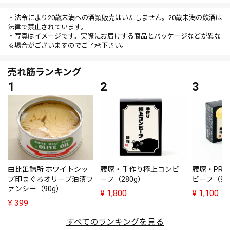
・法令により20歳未満への酒類販売はいたしません。20歳未満の飲酒は
法律で禁止されています。
・写真はイメージです。実際にお届けする商品とパッケージなどが異な
る場合がございますのでご了承下さい。
売れ筋ランキング
由比缶詰所 ホワイトシッ
腰塚・手作り極上コンビ
腰塚・PRE
プ印まぐろオリーブ油漬フ
ーフ（280g）
ビーフ（95
ァンシー（90g）
¥
1,800
¥
1,100
¥
399
すべてのランキングを見る