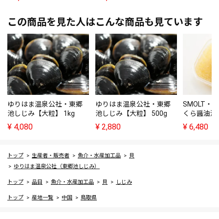
この商品を見た人はこんな商品も見ています
ゆりはま温泉公社・東郷
ゆりはま温泉公社・東郷
SMOLT・
池しじみ【大粒】 1kg
池しじみ【大粒】 500g
くら醤油漬け
¥
4,080
¥
2,880
¥
6,480
トップ
生産者・販売者
魚介・水産加工品
貝
ゆりはま温泉公社（東郷池しじみ）
トップ
品目
魚介・水産加工品
貝
しじみ
トップ
産地一覧
中国
鳥取県