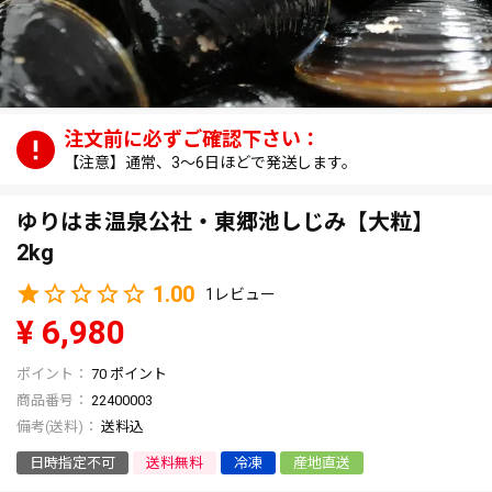
【注意】通常、3～6日ほどで発送します。
ゆりはま温泉公社・東郷池しじみ【大粒】
2kg
1.00
1
¥
6,980
70
ポイント
商品番号
22400003
送料込
日時指定不可
送料無料
冷凍
産地直送