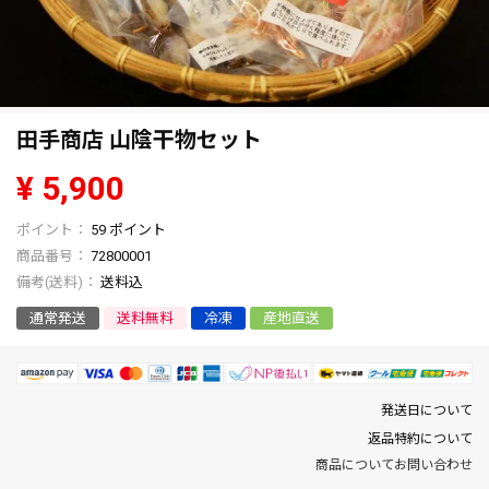
田手商店 山陰干物セット
¥
5,900
59
ポイント
商品番号
72800001
送料込
通常発送
送料無料
冷凍
産地直送
発送日について
返品特約について
商品についてお問い合わせ