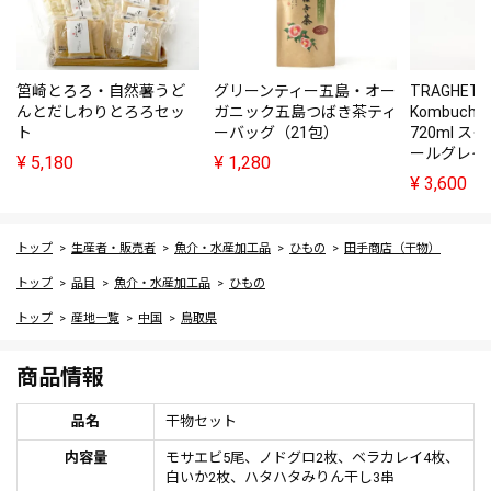
筥崎とろろ・自然薯うど
グリーンティー五島・オー
TRAGHET
んとだしわりとろろセッ
ガニック五島つばき茶ティ
Kombuc
ト
ーバッグ（21包）
720ml 
ールグレイ
¥
5,180
¥
1,280
¥
3,600
トップ
生産者・販売者
魚介・水産加工品
ひもの
田手商店（干物）
トップ
品目
魚介・水産加工品
ひもの
トップ
産地一覧
中国
鳥取県
商品情報
品名
干物セット
内容量
モサエビ5尾、ノドグロ2枚、ベラカレイ4枚、
白いか2枚、ハタハタみりん干し3串