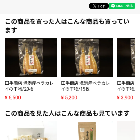
この商品を買った人はこんな商品も買ってい
ます
田手商店 境港産ベラカレ
田手商店 境港産ベラカレ
田手商店 
イの干物/20枚
イの干物/15枚
イの干物/1
¥
6,500
¥
5,200
¥
3,900
この商品を見た人はこんな商品も見ています