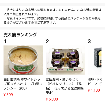
・法令により20歳未満への酒類販売はいたしません。20歳未満の飲酒は
法律で禁止されています。
・写真はイメージです。実際にお届けする商品とパッケージなどが異な
る場合がございますのでご了承下さい。
売れ筋ランキング
由比缶詰所 ホワイトシッ
富田農園・黒いちじく
腰塚・PRE
プ印まぐろオリーブ油漬フ
（ビオレソリエス）【秀
ビーフ（95
ァンシー（90g）
品】（8月末から発送開始
¥
1,100
予定）
¥
399
¥
6,880