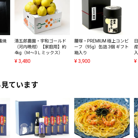
蒲焼
清五郎農園・宇和ゴールド
腰塚・PREMIUM 極上コンビ
り
（河内晩柑）【家庭用】約
ーフ（95g）缶詰 3個 ギフト
産
4kg（Ｍ～3Ｌミックス）
箱入り
¥
3,480
¥
3,900
¥
も見ています