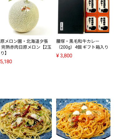
日原メロン園・北海道夕張
腰塚・黒毛和牛カレー
洋麺屋五右
 完熟赤肉日原メロン【2玉
（200g）4個 ギフト箱入り
レラチーズ
入り】
ナーラチリ
¥
3,800
5,180
¥
880