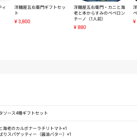
ティ
洋麺屋五右衛門ギフトセッ
洋麺屋五右衛門・カニと海
ト
老と本からすみのペペロン
チーノ（1人前）
¥
3,800
¥
¥
880
タソース4種ギフトセット
と海老のカルボナーラチリトマト×1
ばりスパゲッティー（醤油バター）×1