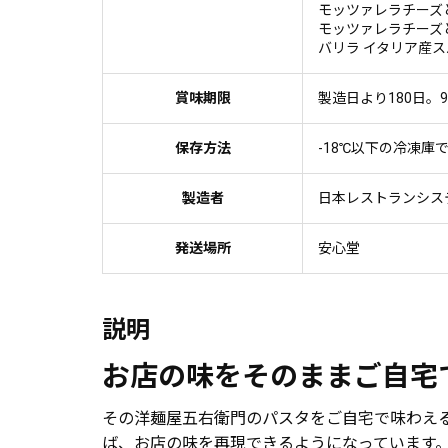
モッツァレラチーズ
モッツァレラチーズ
バリラ イタリア産スパ
賞味期限
製造日より180日。
保存方法
-18℃以下の冷凍
製造者
日本レストランシス
発送場所
安心堂
説明
お店の味をそのままご自宅
その洋麺屋五右衛門のパスタをご自宅で味わえ
ば、お店の味を再現できるようになっています。