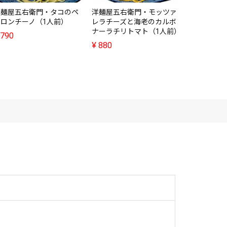
洋麺屋五右衛門・タコのペ
洋麺屋五右衛門・モッツァ
五右衛門・
ペロンチーノ（1人前）
レラチーズと海老のカルボ
タリア産ス
ナーラチリトマト（1人前）
1.65mm（
790
¥
880
¥
2,980