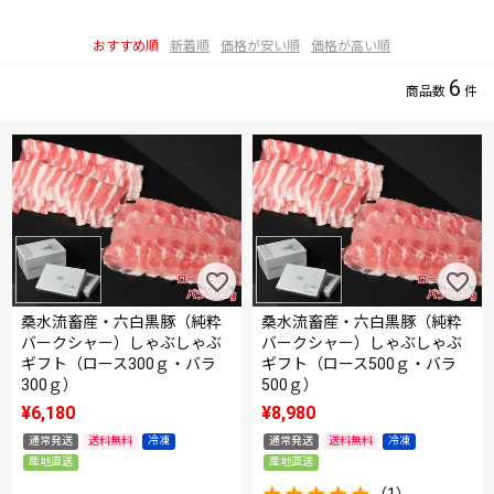
おすすめ順
新着順
価格が安い順
価格が高い順
6
桑水流畜産・六白黒豚（純粋
桑水流畜産・六白黒豚（純粋
バークシャー）しゃぶしゃぶ
バークシャー）しゃぶしゃぶ
ギフト（ロース300ｇ・バラ
ギフト（ロース500ｇ・バラ
300ｇ）
500ｇ）
¥
6,180
¥
8,980
通常発送
送料無料
冷凍
通常発送
送料無料
冷凍
産地直送
産地直送
（1）