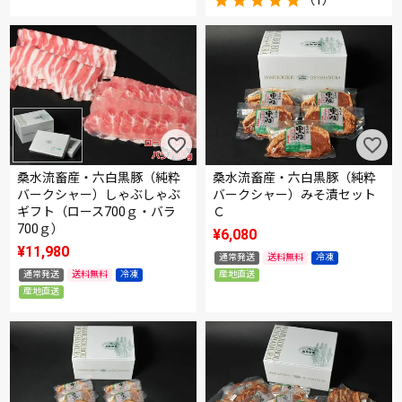
桑水流畜産・六白黒豚（純粋
桑水流畜産・六白黒豚（純粋
バークシャー）しゃぶしゃぶ
バークシャー）みそ漬セット
ギフト（ロース700ｇ・バラ
Ｃ
700ｇ）
¥
6,080
¥
11,980
通常発送
送料無料
冷凍
通常発送
送料無料
冷凍
産地直送
産地直送