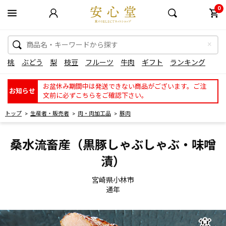
0
桃
ぶどう
梨
枝豆
フルーツ
牛肉
ギフト
ランキング
お盆休み期間中は発送できない商品がございます。ご注
お知らせ
文前に必ずこちらをご確認下さい。
トップ
生産者・販売者
肉・肉加工品
豚肉
桑水流畜産（黒豚しゃぶしゃぶ・味噌
漬）
宮崎県小林市
通年