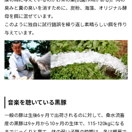
臭みと糞の臭いを消すために、炭粉、海藻、オリジナル酵
母を餌に混ぜています。
このように独自に試行錯誤を繰り返し素晴らしい餌を作り
与えています。
音楽を聴いている黒豚
一般の豚は生後6ヶ月で出荷されるのに対して、桑水流畜
産の黒豚は9ヶ月から10ヶ月の生体で、115-120kgになる
までじっくりと育て、体の弱い子豚の時期は、冬は暖房で