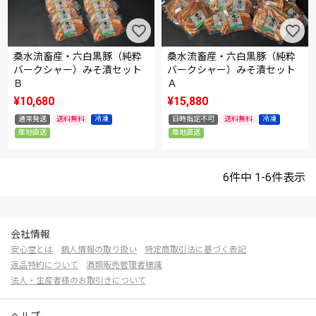
桑水流畜産・六白黒豚（純粋
桑水流畜産・六白黒豚（純粋
バークシャー）みそ漬セット
バークシャー）みそ漬セット
Ｂ
Ａ
¥
10,680
¥
15,880
通常発送
送料無料
冷凍
日時指定不可
送料無料
冷凍
産地直送
産地直送
6
件中
1
-
6
件表示
会社情報
安心堂とは
個人情報の取り扱い
特定商取引法に基づく表記
返品特約について
酒類販売管理者標識
法人・生産者様のお取引きについて
ヘルプ