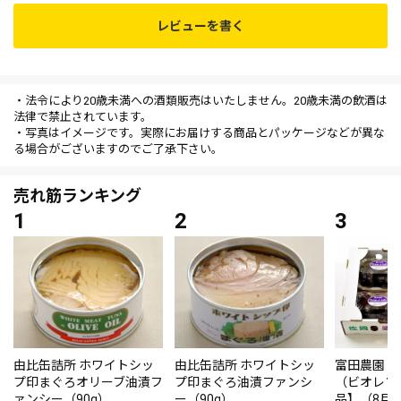
レビューを書く
・法令により20歳未満への酒類販売はいたしません。20歳未満の飲酒は
法律で禁止されています。
・写真はイメージです。実際にお届けする商品とパッケージなどが異な
る場合がございますのでご了承下さい。
売れ筋ランキング
由比缶詰所 ホワイトシッ
由比缶詰所 ホワイトシッ
富田農園・
プ印まぐろオリーブ油漬フ
プ印まぐろ油漬ファンシ
（ビオレソ
ァンシー（90g）
ー（90g）
品】（8月