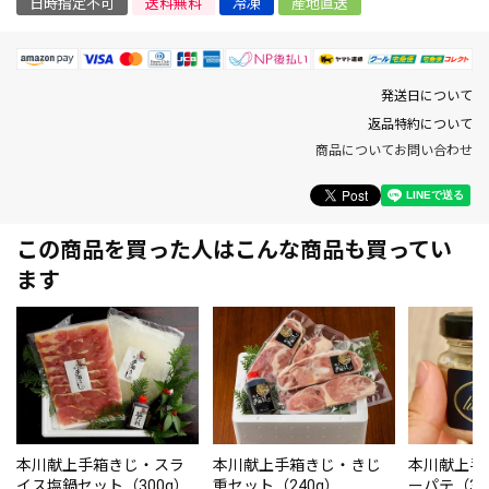
日時指定不可
送料無料
冷凍
産地直送
発送日について
返品特約について
商品についてお問い合わせ
この商品を買った人はこんな商品も買ってい
ます
本川献上手箱きじ・スラ
本川献上手箱きじ・きじ
本川献上手
イス塩鍋セット（300g）
重セット（240g）
ーパテ（35