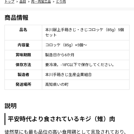
トップ
品目
肉・肉加工品
とり肉
商品情報
品名
本川献上手箱きじ・きじコロッケ（85g）5個
セット
内容量
コロッケ（85g）×5個～
賞味期限
製造日から6か月
保存方法
要冷凍。-18℃以下で保存してください。
製造者
本川手箱きじ生産企業組合
発送場所
高知県いの町
説明
平安時代より食されているキジ（雉）肉
徒然草にも最も品位の高い食用鶏として言及されており、