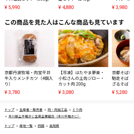
¥
5,990
¥
4,880
¥
3,980
この商品を見た人はこんな商品も見ています
京都丹波牧場・肉宝平井
【冷凍】はたやま夢楽・
京都そば料
牛入りメンチカツ（4個入
小松さんの土佐ジロー・
馳走そば（
り）
カット肉 200g
ざるそば 
¥
3,780
¥
3,080
¥
5,280
トップ
生産者・販売者
肉・肉加工品
とり肉
本川献上手箱きじ生産企業組合（本川手箱きじ）
トップ
産地一覧
四国
高知県