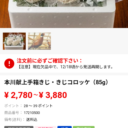
【注意】現在欠品中で、12/18頃から発送再開します。
本川献上手箱きじ・きじコロッケ（85g）
¥
2,780
¥
3,880
〜
28
〜
39
ポイント
商品番号
17210500
送料込