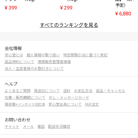
予定）
¥
399
¥
299
¥
6,880
すべてのランキングを見る
会社情報
安心堂とは
個人情報の取り扱い
特定商取引法に基づく表記
返品特約について
酒類販売管理者標識
法人・生産者様のお取引きについて
ヘルプ
よくあるご質問
発送日について
送料
お支払方法
返品・キャンセル
在庫・販売期間について
のし・メッセージカード
領収書
安心堂会員について
FAX注文
※インボイス対応済
お問い合わせ
チャット
メール
電話
配送状況確認