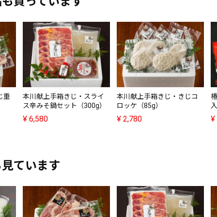
品も買っています
じ重
本川献上手箱きじ・スライ
本川献上手箱きじ・きじコ
椿
ス辛みそ鍋セット（300g）
ロッケ（85g）
入
¥
6,580
¥
2,780
¥
も見ています