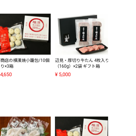
商店の横濱焼小籠包/10個
辺見・厚切り牛たん 4枚入り
辺見・厚切
り×3箱
（160g）×2袋 ギフト箱
（160g）
4,650
¥
5,000
¥
9,500