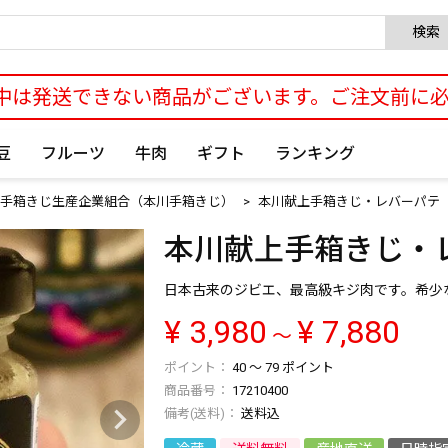
検索
中は発送できない商品がございます。ご注文前に
豆
フルーツ
牛肉
ギフト
ランキング
手箱きじ生産企業組合（本川手箱きじ）
本川献上手箱きじ・レバーパテ（
本川献上手箱きじ・レ
日本古来のジビエ、最高級キジ肉です。希少
¥
3,980
¥
7,880
〜
40
〜
79
ポイント
商品番号
17210400
送料込