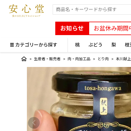
お知らせ
お盆休み期間
カテゴリーから探す
桃
ぶどう
梨
枝
生産者・販売者
肉・肉加工品
とり肉
本川献上