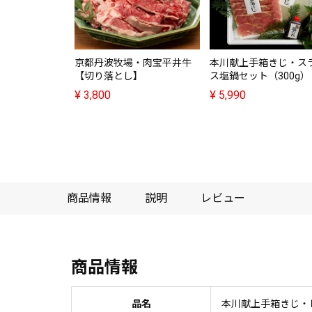
京都丹波牧場・肉宝平井牛
本川献上手箱きじ・ス
【切り落とし】
ス塩鍋セット（300g）
¥
3,800
¥
5,990
商品情報
説明
レビュー
商品情報
品名
本川献上手箱きじ・レ