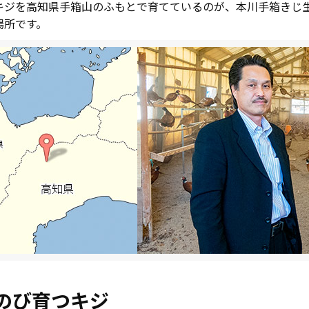
ジを高知県手箱山のふもとで育てているのが、本川手箱きじ生
場所です。
のび育つキジ