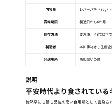
内容量
レバーパテ（35g）×
賞味期限
製造日から6か月
保存方法
要冷凍。-18℃以下
製造者
本川手箱きじ生産企
発送場所
高知県いの町
説明
平安時代より食されている
徒然草にも最も品位の高い食用鶏として言及さ