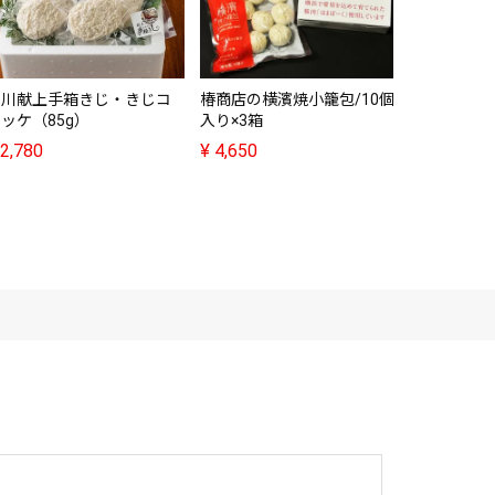
本川献上手箱きじ・きじコ
椿商店の横濱焼小籠包/10個
辺見・厚切
ッケ（85g）
入り×3箱
（160g）
2,780
¥
4,650
¥
5,000