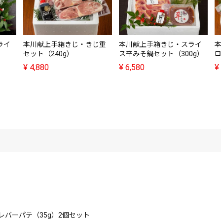
ライ
本川献上手箱きじ・きじ重
本川献上手箱きじ・スライ
セット（240g）
ス辛みそ鍋セット（300g）
ロ
¥
4,880
¥
6,580
¥
バーパテ（35g）2個セット