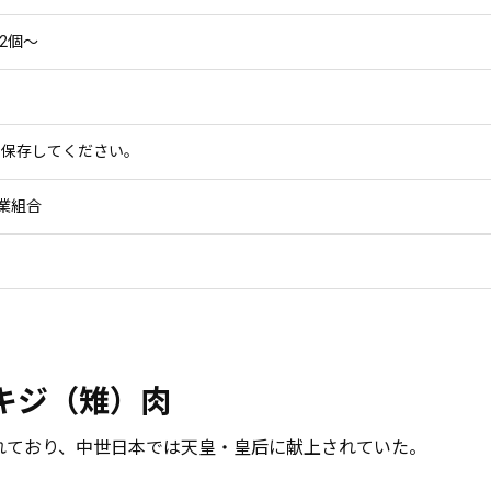
2個～
で保存してください。
業組合
キジ（雉）肉
れており、中世日本では天皇・皇后に献上されていた。