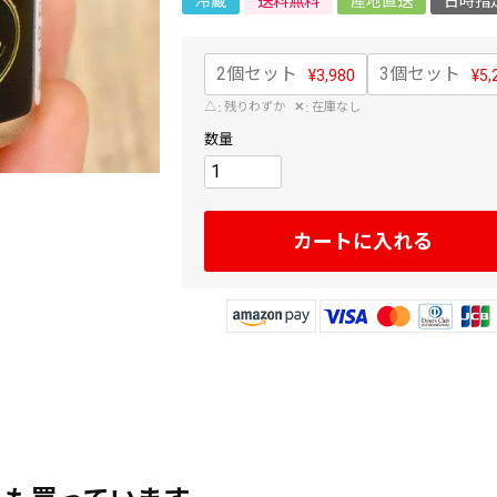
冷蔵
送料無料
産地直送
日時指
2個セット
3個セット
¥
3,980
¥
5,
△
残りわずか
✕
在庫なし
カートに入れる