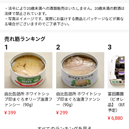
・法令により20歳未満への酒類販売はいたしません。20歳未満の飲酒は
法律で禁止されています。
・写真はイメージです。実際にお届けする商品とパッケージなどが異な
る場合がございますのでご了承下さい。
売れ筋ランキング
由比缶詰所 ホワイトシッ
由比缶詰所 ホワイトシッ
富田農園・
プ印まぐろオリーブ油漬フ
プ印まぐろ油漬ファンシ
（ビオレソ
ァンシー（90g）
ー（90g）
品】（8月
予定）
¥
399
¥
299
¥
6,880
すべてのランキングを見る