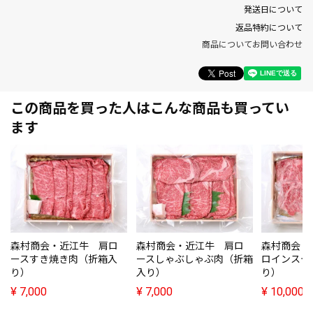
発送日について
返品特約について
商品についてお問い合わせ
この商品を買った人はこんな商品も買ってい
ます
森村商会・近江牛 肩ロ
森村商会・近江牛 肩ロ
森村商会・
ースすき焼き肉（折箱入
ースしゃぶしゃぶ肉（折箱
ロインステ
り）
入り）
り）
¥
7,000
¥
7,000
¥
10,000