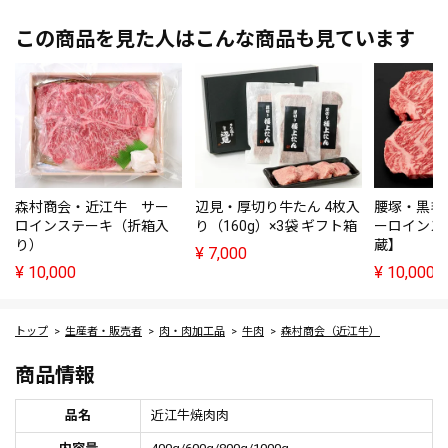
この商品を見た人はこんな商品も見ています
森村商会・近江牛 サー
辺見・厚切り牛たん 4枚入
腰塚・黒毛
ロインステーキ（折箱入
り（160g）×3袋 ギフト箱
ーロインス
り）
蔵】
¥
7,000
¥
10,000
¥
10,000
トップ
生産者・販売者
肉・肉加工品
牛肉
森村商会（近江牛）
商品情報
品名
近江牛焼肉肉