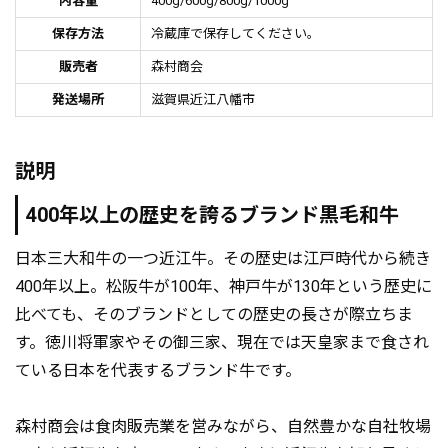
内容量
400g/600g/800g/1000g
保存方法
冷蔵庫で保存してください。
販売者
森村商会
発送場所
滋賀県近江八幡市
説明
400年以上の歴史を誇るブランド黒毛和牛
日本三大和牛の一つ近江牛。その歴史は江戸時代から続き
400年以上。松阪牛が100年、神戸牛が130年という歴史に
比べても、そのブランドとしての歴史の長さが際立ちま
す。徳川将軍家やその御三家、現在では天皇家まで食され
ている日本を代表するブランド牛です。
森村商会は食肉販売業を営みながら、自然豊かな自社牧場