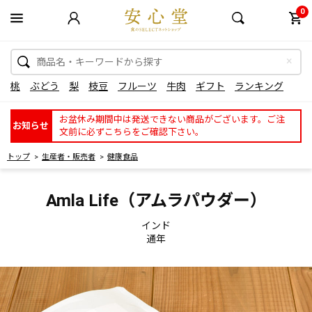
0
桃
ぶどう
梨
枝豆
フルーツ
牛肉
ギフト
ランキング
お盆休み期間中は発送できない商品がございます。ご注
お知らせ
文前に必ずこちらをご確認下さい。
トップ
生産者・販売者
健康食品
Amla Life（アムラパウダー）
インド
通年