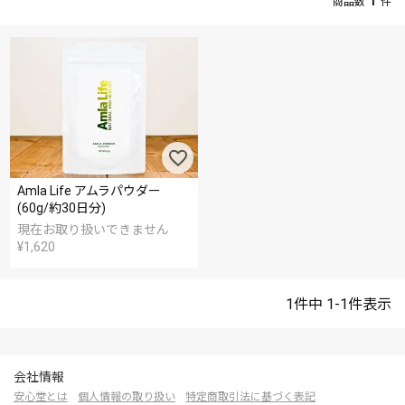
Amla Life アムラパウダー
(60g/約30日分)
現在お取り扱いできません
¥
1,620
1
件中
1
-
1
件表示
会社情報
安心堂とは
個人情報の取り扱い
特定商取引法に基づく表記