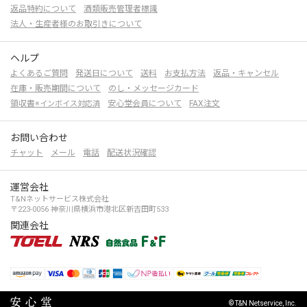
返品特約について
酒類販売管理者標識
法人・生産者様のお取引きについて
ヘルプ
よくあるご質問
発送日について
送料
お支払方法
返品・キャンセル
在庫・販売期間について
のし・メッセージカード
領収書
安心堂会員について
FAX注文
※インボイス対応済
お問い合わせ
チャット
メール
電話
配送状況確認
運営会社
T&Nネットサービス株式会社
〒223-0056 神奈川県横浜市港北区新吉田町533
関連会社
© T&N Netservice, Inc.