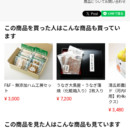
商品についてお問い合わせ
この商品を買った人はこんな商品も買ってい
ます
F&F・無添加ハム工房セッ
うなぎ大黒屋・うなぎ蒲
清五郎農園
ト
焼（化粧箱入り）2枚入り
ド（河内晩
用】約4kg
¥
3,000
¥
7,200
クス）
¥
3,480
この商品を見た人はこんな商品も見ています