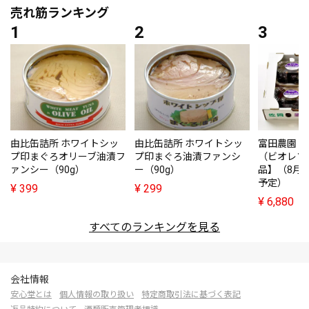
売れ筋ランキング
由比缶詰所 ホワイトシッ
由比缶詰所 ホワイトシッ
富田農園・
プ印まぐろオリーブ油漬フ
プ印まぐろ油漬ファンシ
（ビオレソ
ァンシー（90g）
ー（90g）
品】（8月
予定）
¥
399
¥
299
¥
6,880
すべてのランキングを見る
会社情報
安心堂とは
個人情報の取り扱い
特定商取引法に基づく表記