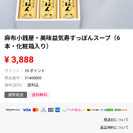
麻布小銭屋・美味益気寿すっぽんスープ（6
本・化粧箱入り）
¥
3,888
39
ポイント
商品番号
31400005
送料込
通常発送
送料無料
発送日について
返品特約について