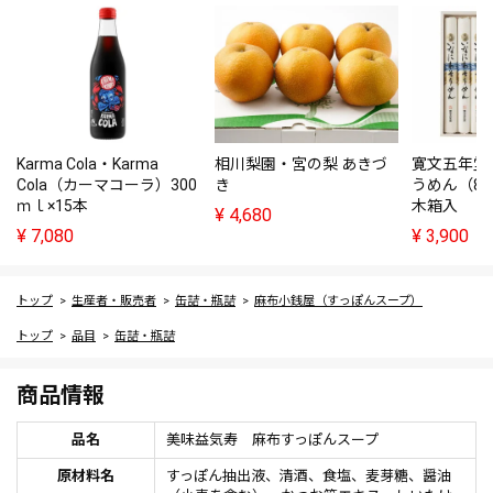
Karma Cola・Karma
相川梨園・宮の梨 あきづ
寛文五年堂
Cola（カーマコーラ）300
き
うめん（80
ｍｌ×15本
木箱入
¥
4,680
¥
7,080
¥
3,900
トップ
生産者・販売者
缶詰・瓶詰
麻布小銭屋（すっぽんスープ）
トップ
品目
缶詰・瓶詰
商品情報
品名
美味益気寿 麻布すっぽんスープ
原材料名
すっぽん抽出液、清酒、食塩、麦芽糖、醤油