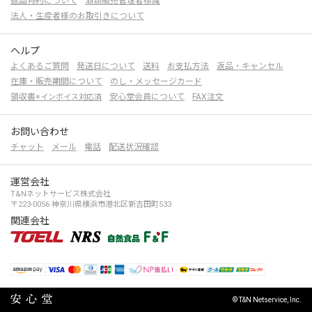
返品特約について
酒類販売管理者標識
法人・生産者様のお取引きについて
ヘルプ
よくあるご質問
発送日について
送料
お支払方法
返品・キャンセル
在庫・販売期間について
のし・メッセージカード
領収書
安心堂会員について
FAX注文
※インボイス対応済
お問い合わせ
チャット
メール
電話
配送状況確認
運営会社
T&Nネットサービス株式会社
〒223-0056 神奈川県横浜市港北区新吉田町533
関連会社
© T&N Netservice, Inc.