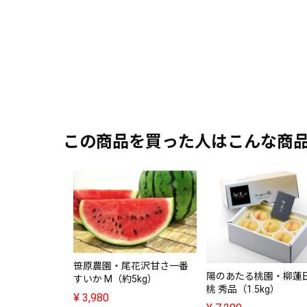
この商品を買った人はこんな商
笹原農園・尾花沢甘さ一番
陽のあたる桃園・柳蓮
すいか M（約5kg）
桃 秀品（1.5kg）
¥
3,980