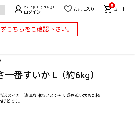
0
こんにちは、ゲストさん
お気に入り
カート
ログイン
必ずこちらをご確認下さい。
）
一番すいか L（約6kg）
花沢スイカ。濃厚な味わいとシャリ感を追い求めた極上
cmほどです。