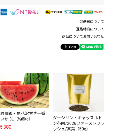
発送日について
返品特約について
商品についてお問い合わせ
ダージリン
ン茶園/20
ッシュ/テ
包）
¥
1,080
笹原農園・尾花沢甘さ一番
ダージリン・キャッスルト
いか 3L（約8kg）
ン茶園/2026ファーストフラ
5,380
ッシュ/茶葉（50g）