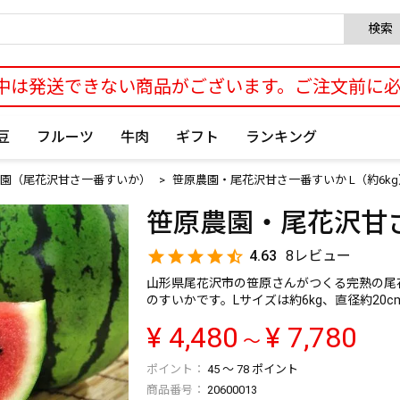
検索
中は発送できない商品がございます。ご注文前に
豆
フルーツ
牛肉
ギフト
ランキング
園（尾花沢甘さ一番すいか）
笹原農園・尾花沢甘さ一番すいか L（約6kg
笹原農園・尾花沢甘さ
4.63
8
山形県尾花沢市の笹原さんがつくる完熟の尾
のすいかです。Lサイズは約6kg、直径約20
¥
4,480
¥
7,780
〜
45
〜
78
ポイント
商品番号
20600013