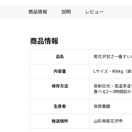
商品情報
説明
レビュー
商品情報
品名
尾花沢甘さ一番すい
内容量
Lサイズ・約6kg（直
保存方法
直射日光・高温多湿
食べる2～3時間前
生産者
笹原農園
発送場所
山形県尾花沢市