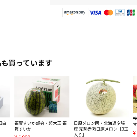
品も買っています
田白
福賀すいか部会・超大玉 福
日原メロン園・北海道夕張
す
賀すいか
産 完熟赤肉日原メロン【3玉
¥
入り】