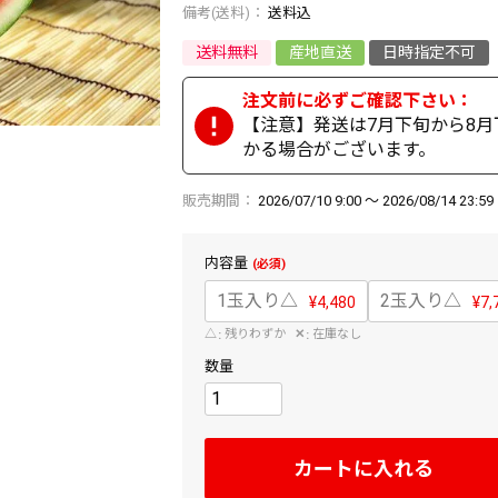
送料込
送料無料
産地直送
日時指定不可
【注意】発送は7月下旬から8
かる場合がございます。
販売期間
2026/07/10 9:00
〜
2026/08/14 23:59
内容量
1玉入り
△
2玉入り
△
¥
4,480
¥
7,
△
残りわずか
✕
在庫なし
カートに入れる