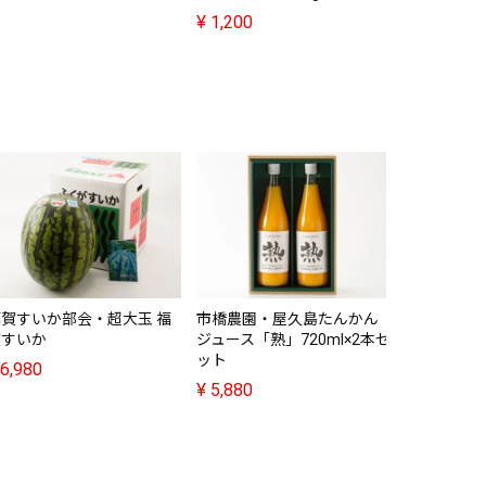
¥
1,200
くろぜむ農
か（約8kg
¥
4,680
福賀すいか部会・超大玉 福
市橋農園・屋久島たんかん
賀すいか
ジュース「熟」720ml×2本セ
ット
6,980
¥
5,880