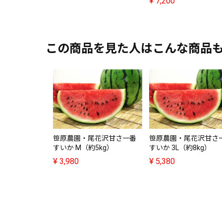
¥
7,200
この商品を見た人はこんな商品
笹原農園・尾花沢甘さ一番
笹原農園・尾花沢甘さ
すいか M（約5kg）
すいか 3L（約8kg）
¥
3,980
¥
5,380