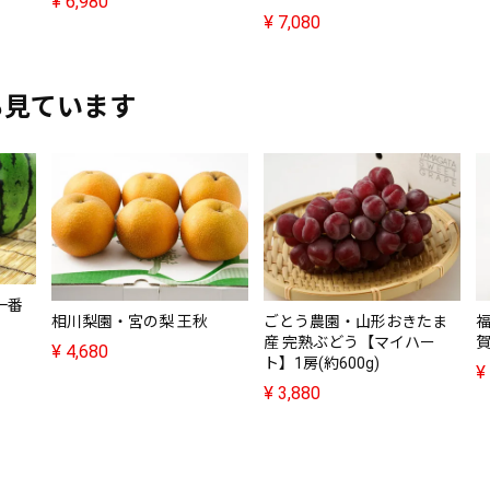
¥
6,980
¥
7,080
も見ています
一番
相川梨園・宮の梨 王秋
ごとう農園・山形おきたま
産 完熟ぶどう【マイハー
¥
4,680
ト】1房(約600g)
¥
¥
3,880