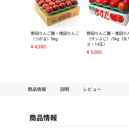
野田りんご園・増田りんご
野田りんご園・増田り
（つがる）5kg
（サンふじ）/5kg（3
ズ・14玉）
¥
4,380
¥
5,000
商品情報
説明
レビュー
商品情報