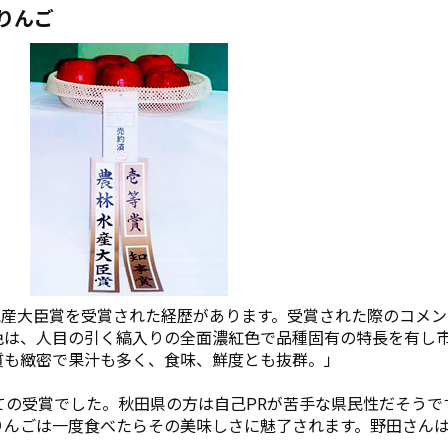
りんご
水産大臣賞を受賞された経歴があります。受賞された際のコメ
は、人目の引く縞入りの全面濃紅色で品種固有の特長を有し市場
肉質も緻密で果汁も多く、食味、鮮度とも抜群。」
ての受賞でした。秋田県の方は自己PRが苦手な県民性だそうで
りんごは一度食べたらその美味しさに魅了されます。野田さん