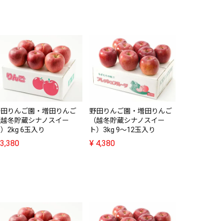
園食堂・幻
¥
2,780
野田りんご園・増田りんご
野田りんご園・増田りんご
（越冬貯蔵シナノスイー
（越冬貯蔵シナノスイー
）2kg 6玉入り
ト）3kg 9～12玉入り
3,380
¥
4,380