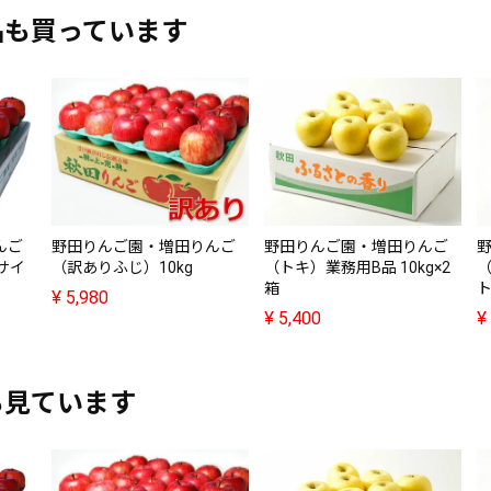
品も買っています
んご
野田りんご園・増田りんご
野田りんご園・増田りんご
Lサイ
（訳ありふじ）10kg
（トキ）業務用B品 10kg×2
箱
ト
¥
5,980
¥
5,400
¥
も見ています