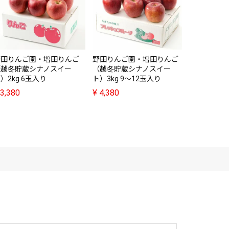
園食堂・幻
¥
2,780
野田りんご園・増田りんご
野田りんご園・増田りんご
（越冬貯蔵シナノスイー
（越冬貯蔵シナノスイー
）2kg 6玉入り
ト）3kg 9～12玉入り
3,380
¥
4,380