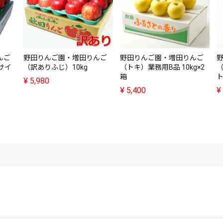
んご
野田りんご園・増田りんご
野田りんご園・増田りんご
Lサイ
（訳ありふじ）10kg
（トキ）業務用B品 10kg×2
箱
ト
¥
5,980
¥
5,400
¥