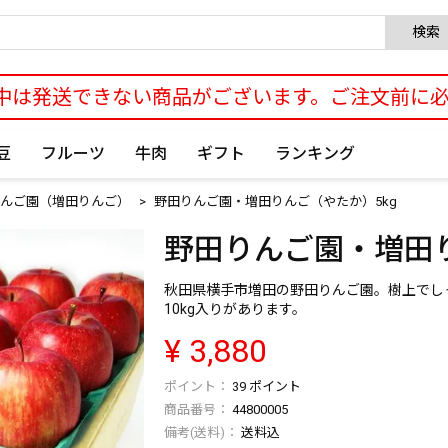
検索
中は発送できない商品がございます。ご注文前に
豆
フルーツ
牛肉
ギフト
ランキング
んご園（増田りんご）
野田りんご園・増田りんご（やたか）5kg
野田りんご園・増田り
秋田県横手市増田の野田りんご園。樹上でし
10kg入りがあります。
¥
3,880
39
ポイント
商品番号
44800005
送料込