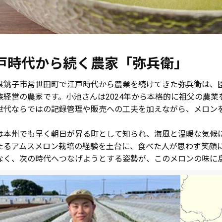
戸時代から続く農家「弥兵衛」
県銚子市常世田町で江戸時代から農業を続けてきた弥兵衛は、
族経営の農家です。小池さんは2024年から本格的に祖父の農
世代ならではの記録管理や販売への工夫を加えながら、メロン
は本州でも早く朝日が昇る町として知られ、海風と温暖な気候に
たるアムスメロン栽培の経験を土台に、食べた人が思わず笑顔
なく、次の時代へつなげようとする姿勢が、このメロンの味に