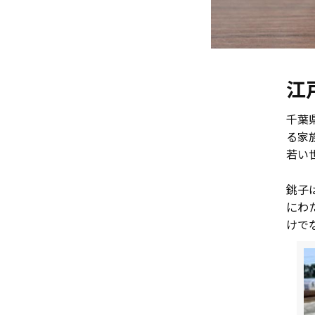
江
千葉
る家
若い
銚子
にわ
けで