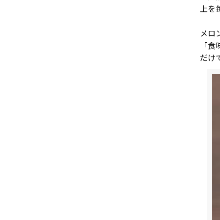
上を
メロ
「食
だけ