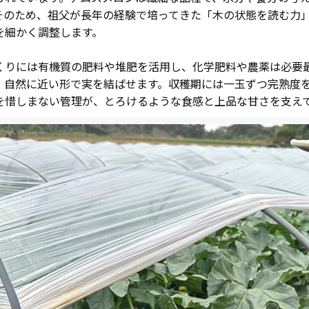
そのため、祖父が長年の経験で培ってきた「木の状態を読む力
を細かく調整します。
くりには有機質の肥料や堆肥を活用し、化学肥料や農薬は必要
、自然に近い形で実を結ばせます。収穫期には一玉ずつ完熟度
を惜しまない管理が、とろけるような食感と上品な甘さを支え