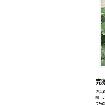
完
弥兵
網目
で完