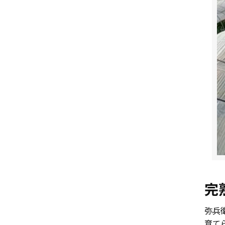
完
弥兵
育て