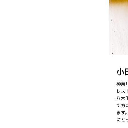
小
神奈
レス
八木
て方
ます
にと