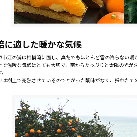
培に適した暖かな気候
原市江の浦は相模湾に面し、真冬でもほとんど雪の降らない暖
上で温暖な気候はとても大切で、南からたっぷりと太陽の光が
す。
ンは樹上で完熟させているのでとがった酸味がなく、採れたて