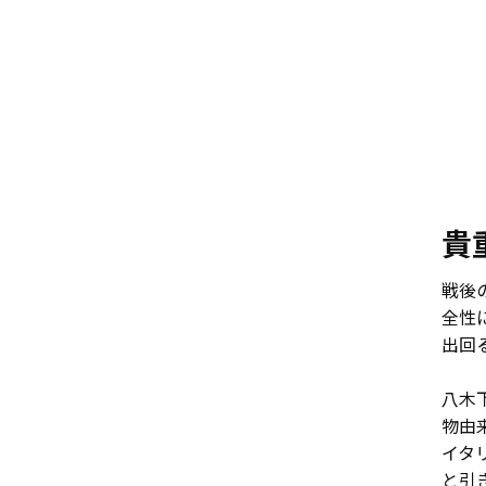
貴
戦後
全性
出回
八木
物由
イタ
と引