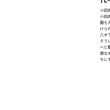
代
小田
小田
園も
けら
八木
そう
へと
康な
ちに