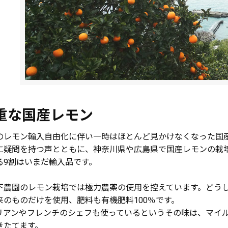
重な国産レモン
のレモン輸入自由化に伴い一時はほとんど見かけなくなった国
に疑問を持つ声とともに、神奈川県や広島県で国産レモンの栽
る9割はいまだ輸入品です。
下農園のレモン栽培では極力農薬の使用を控えています。どう
来のものだけを使用、肥料も有機肥料100％です。
リアンやフレンチのシェフも使っているというその味は、マイ
きたてます。