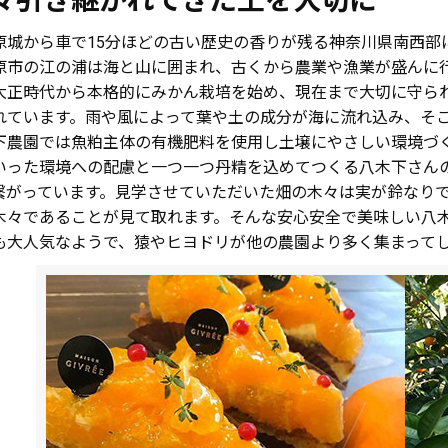
々引き継がれてきた土を大切に
原城から車で15分ほどの古い歴史の香りが残る神奈川県南西部
原市の江の浦は海と山に囲まれ、古くから農業や漁業が盛んに
大正時代から本格的にみかん栽培を始め、現在まで大切に守ら
れています。雨や風によって葉や土の成分が海に流れ込み、そ
下農園では魚粕主体の有機肥料を使用し土壌にやさしい環境づ
いった環境への配慮と一つ一つ丹精を込めてつくる八木下さん
繋がっています。見学させていただいた畑の木々は実が鈴なり
木々であることが見て取れます。そんな安心安全で美味しい八
も大人気なようで、猿やヒヨドリが他の農園より多く集まって