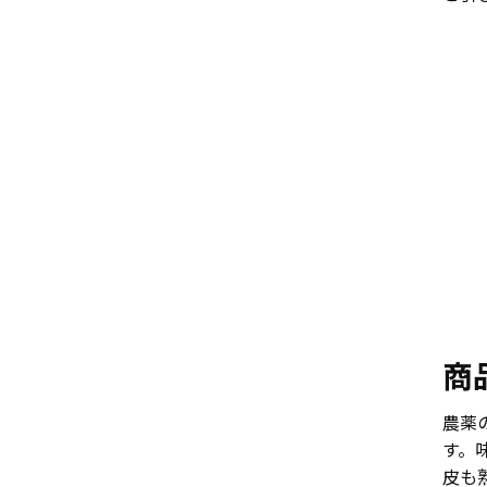
商
農薬
す。
皮も