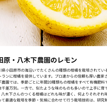
田原・八木下農園のレモン
川県小田原市の海沿いでたくさんの種類の柑橘を栽培されてい
トランに柑橘を提供しています。プロ達からの信頼も厚い農家
下農園では、季節ごとに年間20種類もの柑橘をすべて有機肥料
は千差万別。一方で、似たような味のものも多いので上手に育
。八木下さんのつくる柑橘はどれも味が濃く、何よりそれぞれ
って最適な栽培を季節・気候に合わせて行う栽培技術は、研究