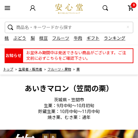
0
桃
ぶどう
梨
枝豆
フルーツ
牛肉
ギフト
ランキング
お盆休み期間中は発送できない商品がございます。ご注
お知らせ
文前に必ずこちらをご確認下さい。
トップ
生産者・販売者
フルーツ・果物
栗
あいきマロン（笠間の栗）
茨城県・笠間市
生栗：9月中旬～10月初旬
貯蔵生栗：10月中旬～11月中旬
焼き栗、むき栗：通年