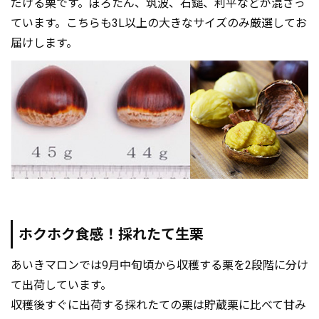
だける栗です。ぽろたん、筑波、石鎚、利平などが混ざっ
ています。こちらも3L以上の大きなサイズのみ厳選してお
届けします。
ホクホク食感！採れたて生栗
あいきマロンでは9月中旬頃から収穫する栗を2段階に分け
て出荷しています。
収穫後すぐに出荷する採れたての栗は貯蔵栗に比べて甘み