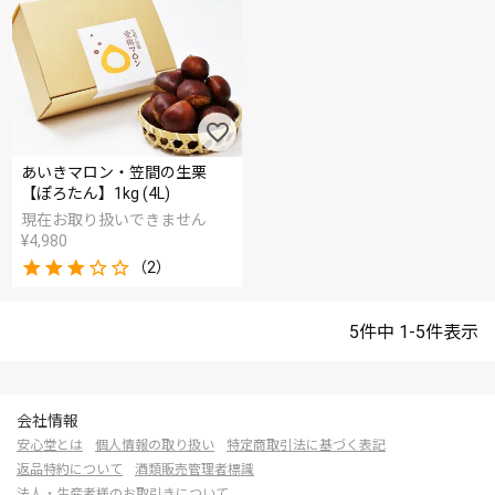
あいきマロン・笠間の生栗
【ぽろたん】1kg (4L)
現在お取り扱いできません
¥
4,980
（2）
5
件中
1
-
5
件表示
会社情報
安心堂とは
個人情報の取り扱い
特定商取引法に基づく表記
返品特約について
酒類販売管理者標識
法人・生産者様のお取引きについて