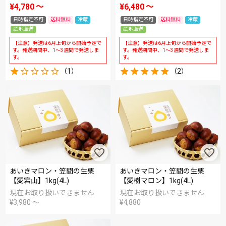
¥
4,780
〜
¥
6,480
〜
日時指定不可
送料無料
冷蔵
日時指定不可
送料無料
冷蔵
産地直送
産地直送
【注意】発送は6月上旬から開始予定で
【注意】発送は6月上旬から開始予定で
す。発送期間中、1～3週間で発送しま
す。発送期間中、1～3週間で発送しま
す。
す。
（1）
（2）
あいきマロン・笠間の生栗
あいきマロン・笠間の生栗
【愛宕山】1kg(4L)
【愛樹マロン】1kg(4L)
現在お取り扱いできません
現在お取り扱いできません
¥
3,980
〜
¥
4,880