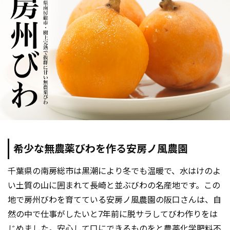
希少な無農薬びわを作る安房ノ風農園
千葉県の南房総市は黒潮により冬でも温暖で、水はけのよ
い土質の山に囲まれて長崎と並ぶびわの名産地です。この
地で房州びわを育てている安房ノ風農園の阪口さんは、自
然の中で仕事がしたいと7年前に脱サラしてびわ作りをは
じめました。安心して口にできるものをと農薬化学肥料不