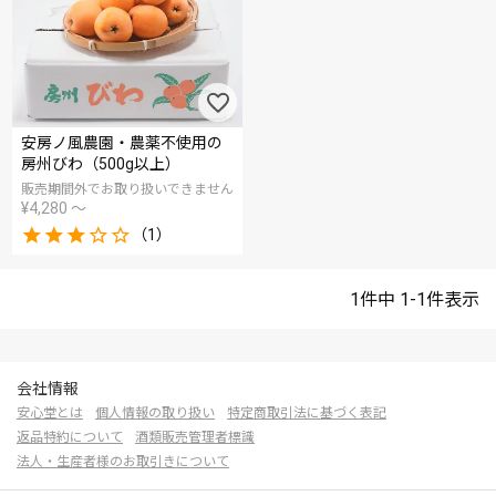
安房ノ風農園・農薬不使用の
房州びわ（500g以上）
販売期間外でお取り扱いできません
¥
4,280
〜
（1）
1
件中
1
-
1
件表示
会社情報
安心堂とは
個人情報の取り扱い
特定商取引法に基づく表記
返品特約について
酒類販売管理者標識
法人・生産者様のお取引きについて