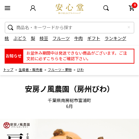
0
桃
ぶどう
梨
枝豆
フルーツ
牛肉
ギフト
ランキング
お盆休み期間中は発送できない商品がございます。ご注
お知らせ
文前に必ずこちらをご確認下さい。
トップ
生産者・販売者
フルーツ・果物
びわ
安房ノ風農園（房州びわ）
千葉県南房総市富浦町
6月