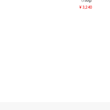
（150g）
¥
3,240