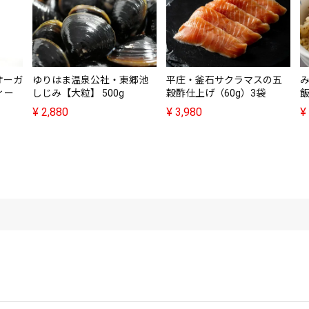
オーガ
ゆりはま温泉公社・東郷池
平庄・釜石サクラマスの五
ィー
しじみ【大粒】 500g
穀酢仕上げ（60g）3袋
飯
¥
2,880
¥
3,980
¥