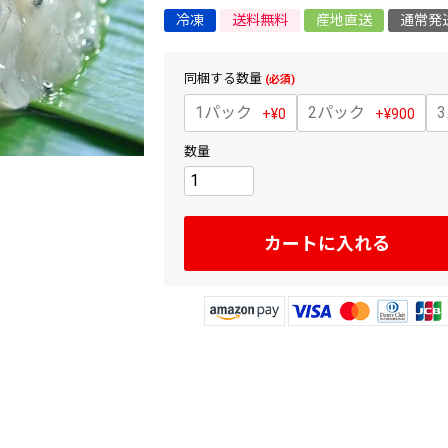
冷凍
送料無料
産地直送
通常発
同梱する数量
(必須)
1パック
2パック
+
¥
0
+
¥
900
カートに入れる