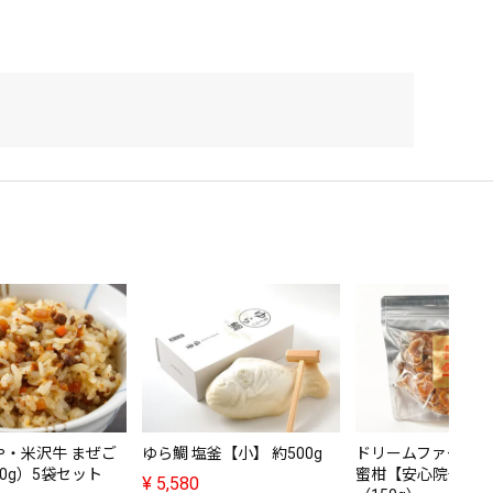
や・米沢牛 まぜご
ゆら鯛 塩釜【小】 約500g
ドリームファーマー
0g）5袋セット
蜜柑【安心院干し
¥
5,580