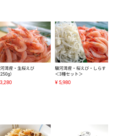
駿河湾産・
（200g）
¥
2,380
駿河湾産・生桜えび
駿河湾産・桜えび・しらす
250g）
＜3種セット＞
3,280
¥
5,980