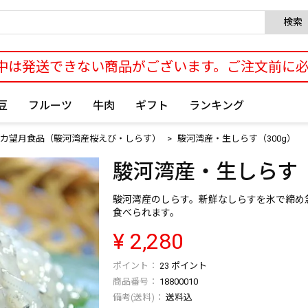
検索
中は発送できない商品がございます。ご注文前に
豆
フルーツ
牛肉
ギフト
ランキング
カ望月食品（駿河湾産桜えび・しらす）
駿河湾産・生しらす（300g）
駿河湾産・生しらす（
駿河湾産のしらす。新鮮なしらすを氷で締め
食べられます。
¥
2,280
23
ポイント
商品番号
18800010
送料込