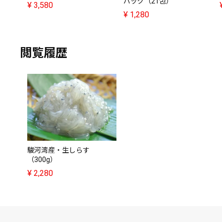
バッグ（21包）
¥
3,580
¥
1,280
閲覧履歴
駿河湾産・生しらす
（300g）
¥
2,280