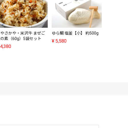
みやさかや・米沢牛 まぜご
ゆら鯛 塩釜【小】 約500g
ドリームフ
の素（60g）5袋セット
蜜柑【安心
¥
5,580
（150g）
4,380
¥
3,240