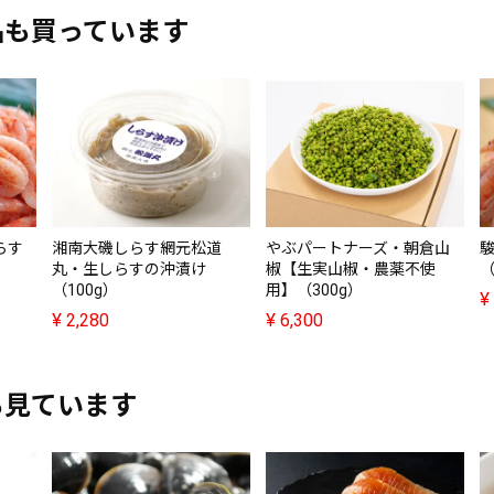
品も買っています
らす
湘南大磯しらす網元松道
やぶパートナーズ・朝倉山
丸・生しらすの沖漬け
椒【生実山椒・農薬不使
（
（100g）
用】（300g）
¥
¥
2,280
¥
6,300
も見ています