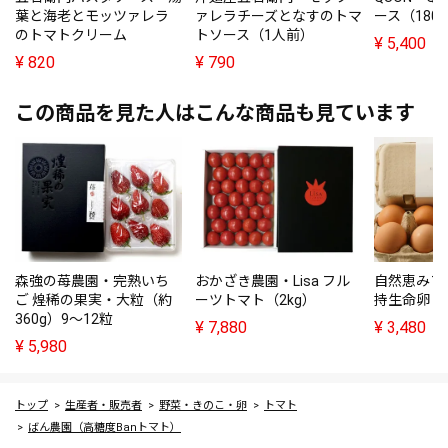
葉と海老とモッツァレラ
ァレラチーズとなすのトマ
ース（180
のトマトクリーム
トソース（1人前）
¥
5,400
¥
820
¥
790
この商品を見た人はこんな商品も見ています
森強の苺農園・完熟いち
おかざき農園・Lisa フル
自然恵みフ
ご 煌稀の果実・大粒（約
ーツトマト（2kg）
持生命卵
360g）9～12粒
¥
7,880
¥
3,480
¥
5,980
トップ
生産者・販売者
野菜・きのこ・卵
トマト
ばん農園（高糖度Banトマト）