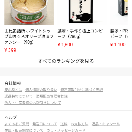
由比缶詰所 ホワイトシッ
腰塚・手作り極上コンビ
腰塚・PRE
プ印まぐろオリーブ油漬フ
ーフ（280g）
ビーフ（95
ァンシー（90g）
¥
1,800
¥
1,100
¥
399
すべてのランキングを見る
会社情報
安心堂とは
個人情報の取り扱い
特定商取引法に基づく表記
返品特約について
酒類販売管理者標識
法人・生産者様のお取引きについて
ヘルプ
よくあるご質問
発送日について
送料
お支払方法
返品・キャンセル
在庫・販売期間について
のし・メッセージカード