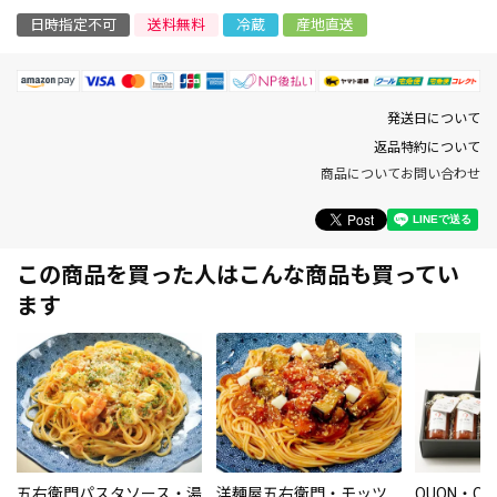
日時指定不可
送料無料
冷蔵
産地直送
発送日について
返品特約について
商品についてお問い合わせ
この商品を買った人はこんな商品も買ってい
ます
五右衛門パスタソース・湯
洋麺屋五右衛門・モッツ
QUON・Q