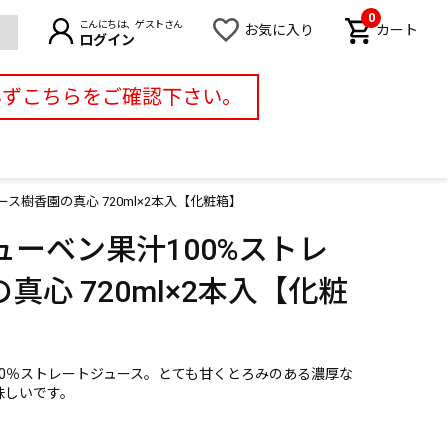
0
こんにちは、ゲストさん
お気に入り
カート
ログイン
必ずこちらをご確認下さい。
ス樹香園の真心 720ml×2本入【化粧箱】
ーベン果汁100%ストレ
心 720ml×2本入【化粧
00％ストレートジュース。とても甘くとろみのある濃厚な
味しいです。