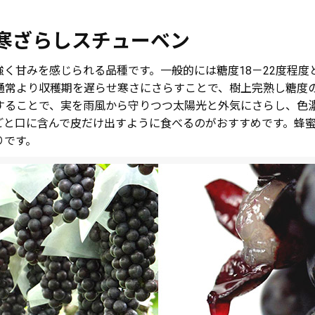
寒ざらしスチューベン
く甘みを感じられる品種です。一般的には糖度18－22度程
て通常より収穫期を遅らせ寒さにさらすことで、樹上完熟し糖度
することで、実を雨風から守りつつ太陽光と外気にさらし、色
ごと口に含んで皮だけ出すように食べるのがおすすめです。蜂
りです。