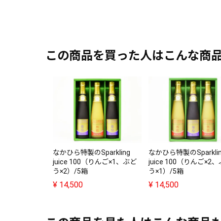
この商品を買った人はこんな商
なかひら特製のSparkling
なかひら特製のSparkl
juice 100（りんご×1、ぶど
juice 100（りんご×2
う×2）/5箱
う×1）/5箱
¥
14,500
¥
14,500