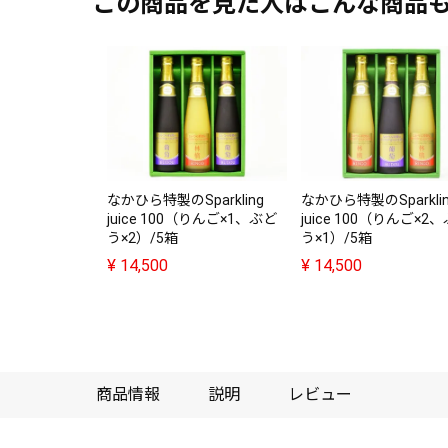
この商品を見た人はこんな商品
なかひら特製のSparkling
なかひら特製のSparkl
juice 100（りんご×1、ぶど
juice 100（りんご×2
う×2）/5箱
う×1）/5箱
¥
14,500
¥
14,500
商品情報
説明
レビュー