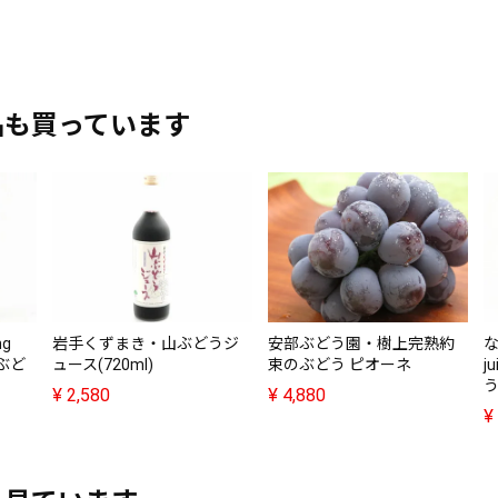
品も買っています
ing
岩手くずまき・山ぶどうジ
安部ぶどう園・樹上完熟約
な
、ぶど
ュース(720ml)
束のぶどう ピオーネ
j
う
¥
2,580
¥
4,880
¥