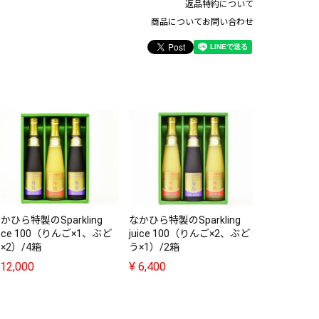
返品特約について
商品についてお問い合わせ
なかひら特製
juice 1
う×1）/4箱
¥
12,000
かひら特製のSparkling
なかひら特製のSparkling
uice 100（りんご×1、ぶど
juice 100（りんご×2、ぶど
×2）/4箱
う×1）/2箱
12,000
¥
6,400