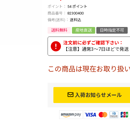
54
ポイント
商品番号
82300400
送料込
送料無料
産地直送
日時指定不可
【注意】通常3～7日ほどで発送
この商品は現在お取り扱
入荷お知らせメール