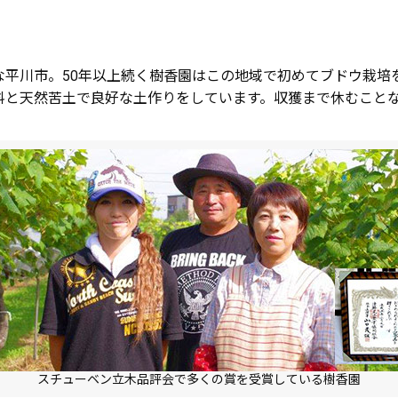
な平川市。50年以上続く樹香園はこの地域で初めてブドウ栽培
料と天然苦土で良好な土作りをしています。収獲まで休むこと
スチューベン立木品評会で多くの賞を受賞している樹香園