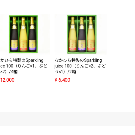
なかひら特製
juice 1
う×1）/4箱
¥
12,000
かひら特製のSparkling
なかひら特製のSparkling
uice 100（りんご×1、ぶど
juice 100（りんご×2、ぶど
×2）/4箱
う×1）/2箱
12,000
¥
6,400