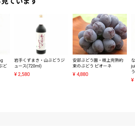
も見ています
ing
岩手くずまき・山ぶどうジ
安部ぶどう園・樹上完熟約
な
、ぶど
ュース(720ml)
束のぶどう ピオーネ
j
う
¥
2,580
¥
4,880
¥