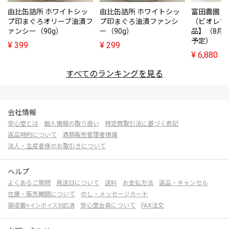
由比缶詰所 ホワイトシッ
由比缶詰所 ホワイトシッ
富田農園・
プ印まぐろオリーブ油漬フ
プ印まぐろ油漬ファンシ
（ビオレソ
ァンシー（90g）
ー（90g）
品】（8月
予定）
¥
399
¥
299
¥
6,880
すべてのランキングを見る
会社情報
安心堂とは
個人情報の取り扱い
特定商取引法に基づく表記
返品特約について
酒類販売管理者標識
法人・生産者様のお取引きについて
ヘルプ
よくあるご質問
発送日について
送料
お支払方法
返品・キャンセル
在庫・販売期間について
のし・メッセージカード
領収書
安心堂会員について
FAX注文
※インボイス対応済