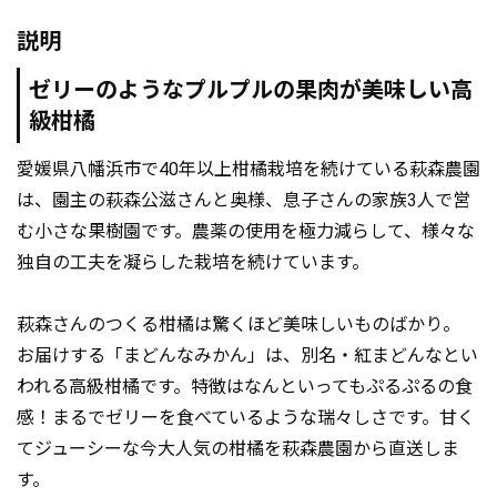
説明
ゼリーのようなプルプルの果肉が美味しい高
級柑橘
愛媛県八幡浜市で40年以上柑橘栽培を続けている萩森農園
は、園主の萩森公滋さんと奥様、息子さんの家族3人で営
む小さな果樹園です。農薬の使用を極力減らして、様々な
独自の工夫を凝らした栽培を続けています。
萩森さんのつくる柑橘は驚くほど美味しいものばかり。
お届けする「まどんなみかん」は、別名・紅まどんなとい
われる高級柑橘です。特徴はなんといってもぷるぷるの食
感！まるでゼリーを食べているような瑞々しさです。甘く
てジューシーな今大人気の柑橘を萩森農園から直送しま
す。