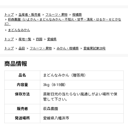
トップ
生産者・販売者
フルーツ・果物
柑橘類
萩森農園（いよかん・まどんなみかん・不知火・甘平・清見・はるか・せとかな
ど）
まどんなみかん
トップ
産地一覧
四国
愛媛県
トップ
品目
フルーツ・果物
みかん・柑橘類
愛媛果試第28号
商品情報
品名
まどんなみかん（贈答用）
内容量
3kg（8-15個）
保存方法
直射日光の当たらない風通しがよい場所で保
管して下さい。
販売者
萩森農園
発送場所
愛媛県八幡浜市