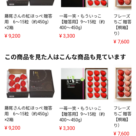
藤尾さんの紅ほっぺ 贈答
フレーズ・
一苺一笑・もういっこ
用 6～15粒（約450g）
ちご 贈答
【贈答用】9～15粒（約
×2箱
【桐箱】（
400～450g）
り）
¥
9,200
¥
3,300
¥
7,600
この商品を見た人はこんな商品も見ています
藤尾さんの紅ほっぺ 贈答
フレーズ・
一苺一笑・もういっこ
用 6～15粒（約450g）
ちご 贈答
【贈答用】9～15粒（約
×2箱
【桐箱】（
400～450g）
り）
¥
9,200
¥
3,300
¥
7,600