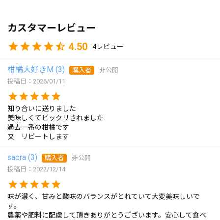
カスタマーレビュー
4.50
4
柑橘大好きM
3
購入者
非公開
投稿日
2026/01/11
知り合いに送りました

美味しくてビックリされました

過去一番の柑橘です

又　リピートします
sacra
3
購入者
非公開
投稿日
2022/12/14
味が濃く、甘みと酸味のバランスがとれていて大変美味しいで
す。

農薬や肥料に配慮して頂きありがとうございます。安心して食べ