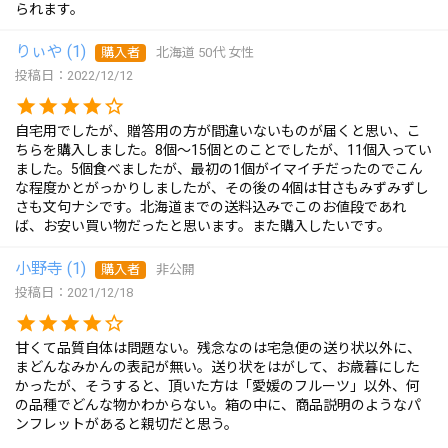
られます。
りぃや
1
購入者
北海道
50代
女性
投稿日
2022/12/12
自宅用でしたが、贈答用の方が間違いないものが届くと思い、こ
ちらを購入しました。8個～15個とのことでしたが、11個入ってい
ました。5個食べましたが、最初の1個がイマイチだったのでこん
な程度かとがっかりしましたが、その後の4個は甘さもみずみずし
さも文句ナシです。北海道までの送料込みでこのお値段であれ
ば、お安い買い物だったと思います。また購入したいです。
小野寺
1
購入者
非公開
投稿日
2021/12/18
甘くて品質自体は問題ない。残念なのは宅急便の送り状以外に、
まどんなみかんの表記が無い。送り状をはがして、お歳暮にした
かったが、そうすると、頂いた方は「愛媛のフルーツ」以外、何
の品種でどんな物かわからない。箱の中に、商品説明のようなパ
ンフレットがあると親切だと思う。