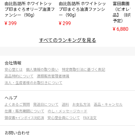
由比缶詰所 ホワイトシッ
由比缶詰所 ホワイトシッ
富田農園・
プ印まぐろオリーブ油漬フ
プ印まぐろ油漬ファンシ
（ビオレソ
ァンシー（90g）
ー（90g）
品】（8月
予定）
¥
399
¥
299
¥
6,880
すべてのランキングを見る
会社情報
安心堂とは
個人情報の取り扱い
特定商取引法に基づく表記
返品特約について
酒類販売管理者標識
法人・生産者様のお取引きについて
ヘルプ
よくあるご質問
発送日について
送料
お支払方法
返品・キャンセル
在庫・販売期間について
のし・メッセージカード
領収書
安心堂会員について
FAX注文
※インボイス対応済
お問い合わせ