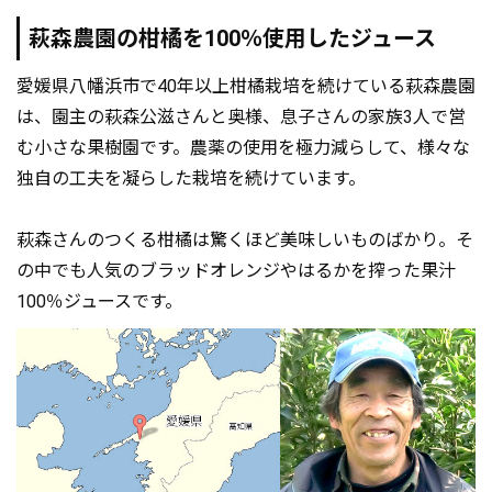
萩森農園の柑橘を100％使用したジュース
愛媛県八幡浜市で40年以上柑橘栽培を続けている萩森農園
は、園主の萩森公滋さんと奥様、息子さんの家族3人で営
む小さな果樹園です。農薬の使用を極力減らして、様々な
独自の工夫を凝らした栽培を続けています。
萩森さんのつくる柑橘は驚くほど美味しいものばかり。そ
の中でも人気のブラッドオレンジやはるかを搾った果汁
100％ジュースです。