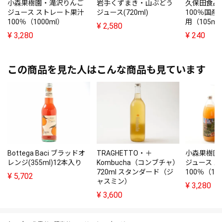
小森果樹園・滝沢りんご
岩手くずまき・山ぶどう
久保田食品
ジュース ストレート果汁
ジュース(720ml)
100％国
100％（1000ml）
用（105ml
¥
2,580
¥
3,280
¥
240
この商品を見た人はこんな商品も見ています
Bottega Baci ブラッドオ
TRAGHETTO・＋
小森果樹園
レンジ(355ml)12本入り
Kombucha（コンブチャ）
ジュース 
720ml スタンダード（ジ
100％（10
¥
5,702
ャスミン）
¥
3,280
¥
3,600