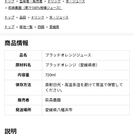
トップ
生産者・販売者
ドリンク
水・ジュース
萩森農園（果汁100％柑橘ジュース）
トップ
品目
ドリンク
水・ジュース
トップ
産地一覧
四国
愛媛県
商品情報
品名
ブラッドオレンジジュース
原材料名
ブラッドオレンジ（愛媛県産）
内容量
720ml
保存方法
直射日光・高温多湿を避けて常温で保管して
ください。
販売者
萩森農園
発送場所
愛媛県八幡浜市
説明