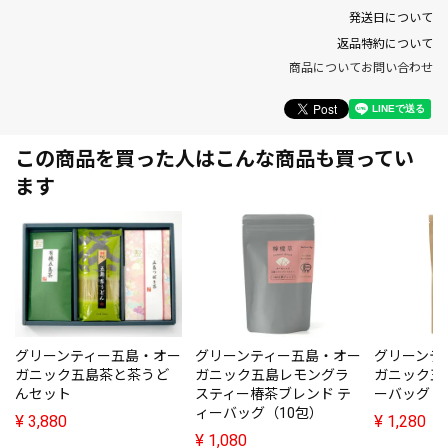
発送日について
返品特約について
商品についてお問い合わせ
この商品を買った人はこんな商品も買ってい
ます
グリーンティー五島・オー
グリーンティー五島・オー
グリーンテ
ガニック五島茶と茶うど
ガニック五島レモングラ
ガニック五
んセット
スティー椿茶ブレンド テ
ーバッグ（
ィーバッグ（10包）
¥
3,880
¥
1,280
¥
1,080