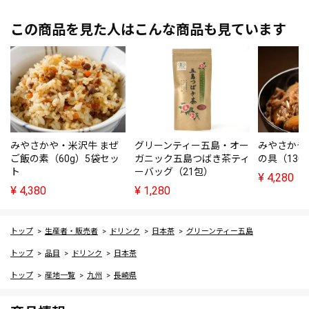
この商品を見た人はこんな商品も見ています
みやさかや・米沢牛 まぜ
グリーンティー五島・オー
みやさかや
ご飯の素（60g）5袋セッ
ガニック五島つばき茶ティ
の具（130
ト
ーバッグ（21包）
¥
4,280
¥
4,380
¥
1,280
トップ
生産者・販売者
ドリンク
日本茶
グリーンティー五島
トップ
品目
ドリンク
日本茶
トップ
産地一覧
九州
長崎県