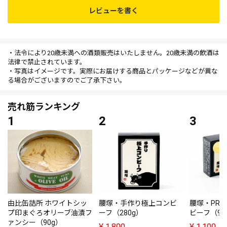
レビューを書く
・法令により20歳未満への酒類販売はいたしません。20歳未満の飲酒は
法律で禁止されています。
・写真はイメージです。実際にお届けする商品とパッケージなどが異な
る場合がございますのでご了承下さい。
売れ筋ランキング
由比缶詰所 ホワイトシッ
腰塚・手作り極上コンビ
腰塚・PRE
プ印まぐろオリーブ油漬フ
ーフ（280g）
ビーフ（95
ァンシー（90g）
¥
1,800
¥
1,100