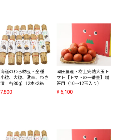
岡田農産・
マト【トマ
庭用（10～
¥
4,680
北海道のわら納豆・全種
岡田農産・樹上完熟大玉ト
（小粒、大粒、激辛、わさ
マト【トマトの一番星】贈
漬 各80g）12本×2箱
答用（10～12玉入り）
7,800
¥
6,100