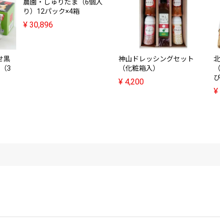
農園・しゅりたま（6個入
り）12パック×4箱
¥
30,896
せ黒
神山ドレッシングセット
（3
（化粧箱入）
び
¥
4,200
¥