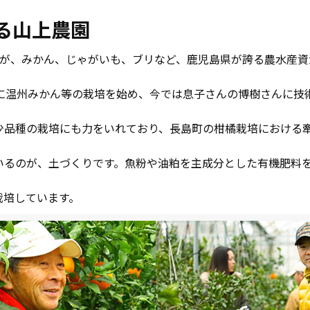
る山上農園
すが、みかん、じゃがいも、ブリなど、鹿児島県が誇る農水産資
代に温州みかん等の栽培を始め、今では息子さんの博樹さんに技
少品種の栽培にも力をいれており、長島町の柑橘栽培における
ているのが、土づくりです。魚粉や油粕を主成分とした有機肥料
栽培しています。