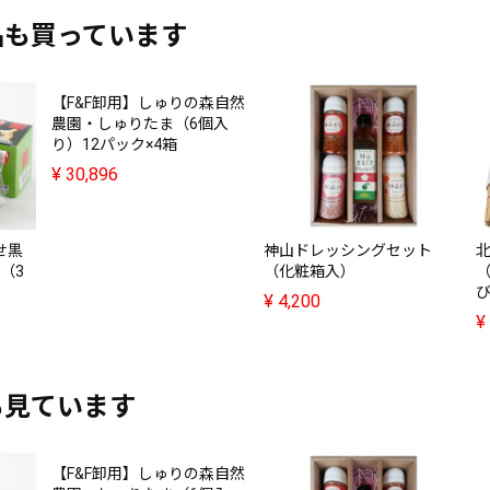
品も買っています
【F&F卸用】しゅりの森自然
農園・しゅりたま（6個入
り）12パック×4箱
¥
30,896
せ黒
神山ドレッシングセット
（3
（化粧箱入）
び
¥
4,200
¥
も見ています
【F&F卸用】しゅりの森自然