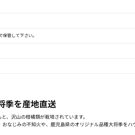
で保管して下さい。
将季を産地直送
もと、沢山の柑橘類が栽培されています。
は、おなじみの不知火や、鹿児島県のオリジナル品種大将季をハ