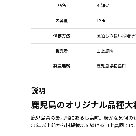
品名
不知火
内容量
12玉
保存方法
風通しの良い冷暗所
販売者
山上農園
発送場所
鹿児島県長島町
説明
鹿児島のオリジナル品種大
鹿児島県の最北端にある長島町。暖かな気候の
50年以上前から柑橘栽培を続ける山上農園で