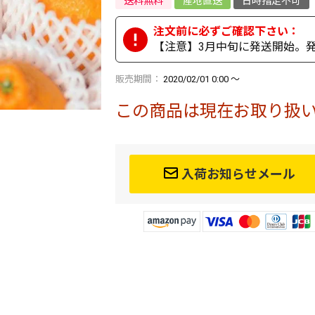
送料無料
産地直送
日時指定不可
【注意】3月中旬に発送開始。発
販売期間
2020/02/01 0:00
〜
この商品は現在お取り扱
入荷お知らせメール