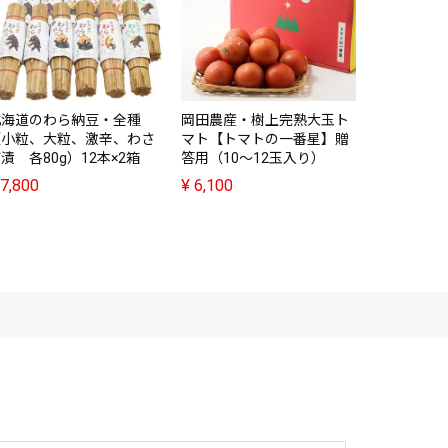
岡田農産・
マト【トマ
庭用（10～
¥
4,680
北海道のわら納豆・全種
岡田農産・樹上完熟大玉ト
（小粒、大粒、激辛、わさ
マト【トマトの一番星】贈
漬 各80g）12本×2箱
答用（10～12玉入り）
7,800
¥
6,100