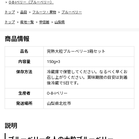
O-B-Iベリー（ブルーベリー）
トップ
品目
フルーツ・果物
ブルーベリー
トップ
産地一覧
甲信越
山梨県
商品情報
品名
完熟大粒ブルーベリー3箱セット
内容量
150g×3
保存方法
冷蔵庫で保管してください。なるべく早くお
召し上がりください。賞味期限の目安は到着
後冷蔵で5日です。
生産者
O-B-Iベリー
発送場所
山梨県北杜市
説明