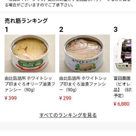
る場合がございますのでご了承下さい。
売れ筋ランキング
由比缶詰所 ホワイトシッ
由比缶詰所 ホワイトシッ
富田農園・
プ印まぐろオリーブ油漬フ
プ印まぐろ油漬ファンシ
（ビオレソ
ァンシー（90g）
ー（90g）
品】（8月
予定）
¥
399
¥
299
¥
6,880
すべてのランキングを見る