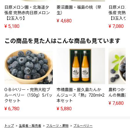
日原メロン園・北海道夕
菱沼農園・福島の桃（早
日原メロン
張産 完熟赤肉日原メロン
生）
張産 完熟
【2玉入り】
【3玉入り
¥
4,680
¥
5,180
¥
7,080
この商品を見た人はこんな商品も見ています
O-B-Iベリー・完熟大粒ブ
市橋農園・屋久島たんか
農粋つかさ
ルーベリー（150g）5パッ
んジュース「熟」720ml×2
んの無農薬
クセット
本セット
¥
7,680
¥
6,780
¥
5,880
トップ
生産者・販売者
フルーツ・果物
ブルーベリー