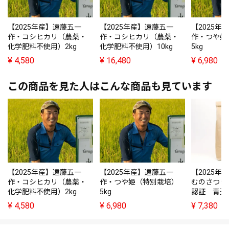
【2025年産】遠藤五一
【2025年産】遠藤五一
【2025年
作・コシヒカリ（農薬・
作・コシヒカリ（農薬・
作・つや姫
化学肥料不使用）2kg
化学肥料不使用）10kg
5kg
¥
4,580
¥
16,480
¥
6,980
この商品を見た人はこんな商品も見ています
【2025年産】遠藤五一
【2025年産】遠藤五一
【2025年
作・コシヒカリ（農薬・
作・つや姫（特別栽培）
むのさつき
化学肥料不使用）2kg
5kg
認証 青天の
¥
4,580
¥
6,980
¥
7,380