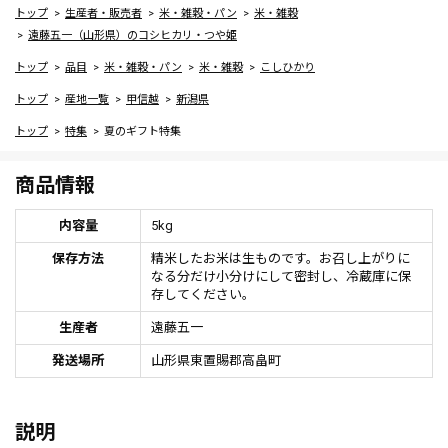
トップ
生産者・販売者
米・雑穀・パン
米・雑穀
遠藤五一（山形県）のコシヒカリ・つや姫
トップ
品目
米・雑穀・パン
米・雑穀
こしひかり
トップ
産地一覧
甲信越
新潟県
トップ
特集
夏のギフト特集
商品情報
内容量
5kg
保存方法
精米したお米は生ものです。お召し上がりに
なる分だけ小分けにして密封し、冷蔵庫に保
存してください。
生産者
遠藤五一
発送場所
山形県東置賜郡高畠町
説明