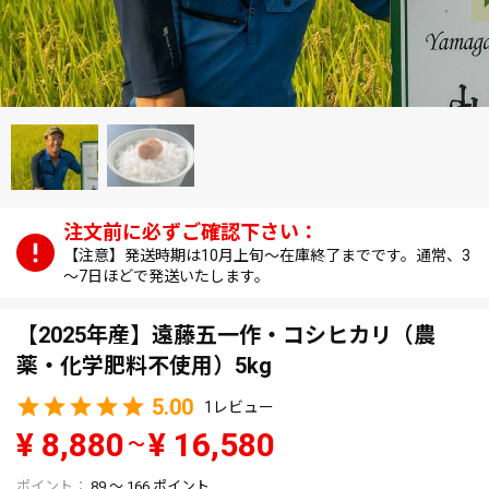
【注意】発送時期は10月上旬～在庫終了までです。通常、3
～7日ほどで発送いたします。
【2025年産】遠藤五一作・コシヒカリ（農
薬・化学肥料不使用）5kg
5.00
1
¥
8,880
¥
16,580
〜
89
〜
166
ポイント