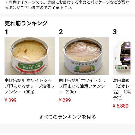
・写真はイメージです。実際にお届けする商品とパッケージなどが異な
る場合がございますのでご了承下さい。
売れ筋ランキング
由比缶詰所 ホワイトシッ
由比缶詰所 ホワイトシッ
富田農園・
プ印まぐろオリーブ油漬フ
プ印まぐろ油漬ファンシ
（ビオレソ
ァンシー（90g）
ー（90g）
品】（8月
予定）
¥
399
¥
299
¥
6,880
すべてのランキングを見る