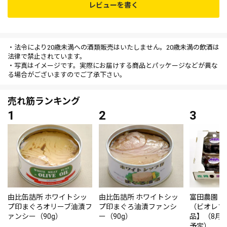
レビューを書く
・法令により20歳未満への酒類販売はいたしません。20歳未満の飲酒は
法律で禁止されています。
・写真はイメージです。実際にお届けする商品とパッケージなどが異な
る場合がございますのでご了承下さい。
売れ筋ランキング
由比缶詰所 ホワイトシッ
由比缶詰所 ホワイトシッ
富田農園・
プ印まぐろオリーブ油漬フ
プ印まぐろ油漬ファンシ
（ビオレソ
ァンシー（90g）
ー（90g）
品】（8月
予定）