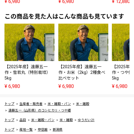
¥
6,980
¥
6,980
¥
12,880
この商品を見た人はこんな商品も見ています
【2025年産】遠藤五一
【2025年産】遠藤五一
【2025年
作・雪若丸（特別栽培）
作・お米（2kg）2種食べ
作・つや姫
5kg
比べセット
5kg
¥
6,980
¥
6,980
¥
6,980
トップ
生産者・販売者
米・雑穀・パン
米・雑穀
遠藤五一（山形県）のコシヒカリ・つや姫
トップ
品目
米・雑穀・パン
米・雑穀
ゆうだい21
トップ
産地一覧
甲信越
新潟県