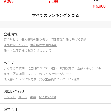
¥
399
¥
299
¥
6,880
すべてのランキングを見る
会社情報
安心堂とは
個人情報の取り扱い
特定商取引法に基づく表記
返品特約について
酒類販売管理者標識
法人・生産者様のお取引きについて
ヘルプ
よくあるご質問
発送日について
送料
お支払方法
返品・キャンセル
在庫・販売期間について
のし・メッセージカード
領収書
安心堂会員について
FAX注文
※インボイス対応済
お問い合わせ
チャット
メール
電話
配送状況確認
運営会社