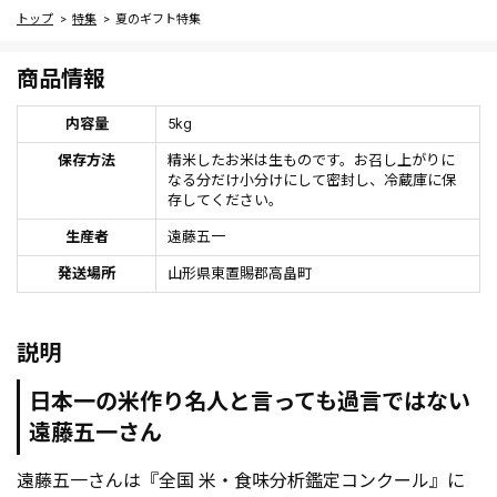
トップ
特集
夏のギフト特集
商品情報
内容量
5kg
保存方法
精米したお米は生ものです。お召し上がりに
なる分だけ小分けにして密封し、冷蔵庫に保
存してください。
生産者
遠藤五一
発送場所
山形県東置賜郡高畠町
説明
日本一の米作り名人と言っても過言ではない
遠藤五一さん
遠藤五一さんは『全国 米・食味分析鑑定コンクール』に