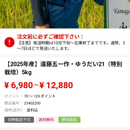
【注意】発送時期は10月下旬～在庫終了までです。通常、3
～7日ほどで発送いたします。
【2025年産】遠藤五一作・ゆうだい21（特別
栽培）5kg
¥
6,980
¥
12,880
〜
70
〜
129
ポイント
商品番号
23402200
送料込
日時指定不可
送料無料
産地直送