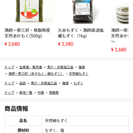
漁師一家三好・鳥取県産
久米もずく・漁師直送塩
漁師一家三
天然あかもく(500g)
蔵もずく（1kg）
天然あかもく(
～
¥
2,680
¥
2,380
¥
2,680
トップ
生産者・販売者
魚介・水産加工品
海藻
漁師一家三好（あかもく・絹もずく）
天然絹もずく
トップ
品目
魚介・水産加工品
海藻
もずく
トップ
産地一覧
中国
鳥取県
商品情報
品名
天然絹もずく
原材料
もずく、塩