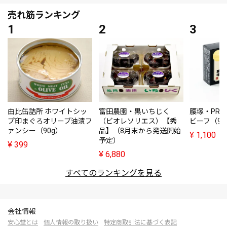
売れ筋ランキング
由比缶詰所 ホワイトシッ
富田農園・黒いちじく
腰塚・PRE
プ印まぐろオリーブ油漬フ
（ビオレソリエス）【秀
ビーフ（95
ァンシー（90g）
品】（8月末から発送開始
¥
1,100
予定）
¥
399
¥
6,880
すべてのランキングを見る
会社情報
安心堂とは
個人情報の取り扱い
特定商取引法に基づく表記