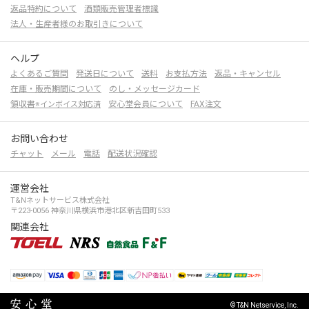
返品特約について
酒類販売管理者標識
法人・生産者様のお取引きについて
ヘルプ
よくあるご質問
発送日について
送料
お支払方法
返品・キャンセル
在庫・販売期間について
のし・メッセージカード
領収書
安心堂会員について
FAX注文
※インボイス対応済
お問い合わせ
チャット
メール
電話
配送状況確認
運営会社
T&Nネットサービス株式会社
〒223-0056 神奈川県横浜市港北区新吉田町533
関連会社
© T&N Netservice, Inc.