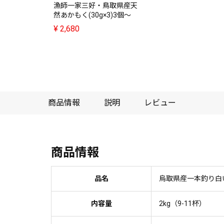
漁師一家三好・鳥取県産天
然あかもく(30g×3)3個～
¥
2,680
商品情報
説明
レビュー
商品情報
品名
烏取県産一本釣り白
内容量
2kg（9-11杯）