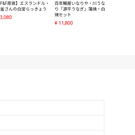
F&F産直】エスランドル・
百年鰻屋いなりや・川うな
水文・富山
上釜さんの白宝らっきょう
り「源平うなぎ」蒲焼・白
ット
焼セット
3,080
¥
11,880
¥
11,800