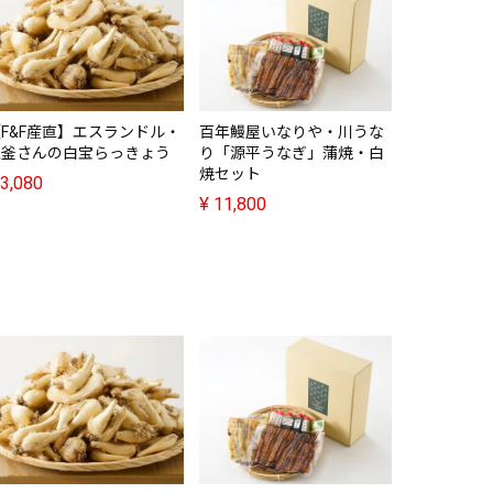
F&F産直】エスランドル・
百年鰻屋いなりや・川うな
水文・富山
上釜さんの白宝らっきょう
り「源平うなぎ」蒲焼・白
ット
焼セット
3,080
¥
11,880
¥
11,800