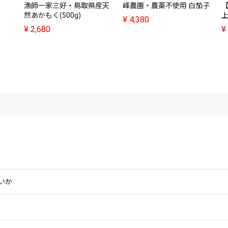
漁師一家三好・鳥取県産天
峰農園・農薬不使用 白茄子
【
然あかもく(500g)
¥
4,380
¥
2,680
¥
いか