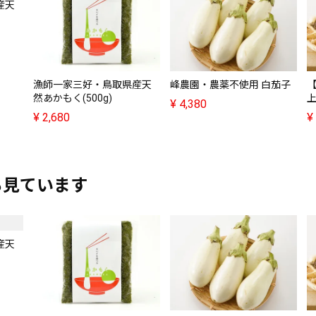
産天
漁師一家三好・鳥取県産天
峰農園・農薬不使用 白茄子
【
然あかもく(500g)
¥
4,380
¥
2,680
¥
も見ています
産天