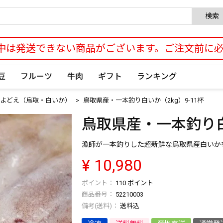
検索
中は発送できない商品がございます。ご注文前に
豆
フルーツ
牛肉
ギフト
ランキング
よどえ（烏取・白いか）
鳥取県産・一本釣り白いか（2kg）9-11杯
鳥取県産・一本釣り白い
漁師が一本釣りした超新鮮な烏取県産白いか
¥
10,980
110
ポイント
商品番号
52210003
送料込