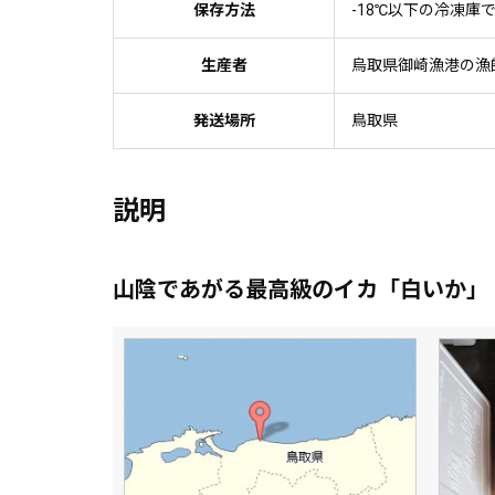
保存方法
-18℃以下の冷凍庫
生産者
烏取県御崎漁港の漁
発送場所
鳥取県
説明
山陰であがる最高級のイカ「白いか」