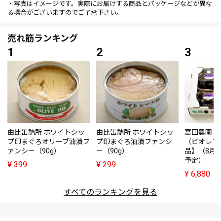
・写真はイメージです。実際にお届けする商品とパッケージなどが異な
る場合がございますのでご了承下さい。
売れ筋ランキング
由比缶詰所 ホワイトシッ
由比缶詰所 ホワイトシッ
富田農園・
プ印まぐろオリーブ油漬フ
プ印まぐろ油漬ファンシ
（ビオレソ
ァンシー（90g）
ー（90g）
品】（8月
予定）
¥
399
¥
299
¥
6,880
すべてのランキングを見る