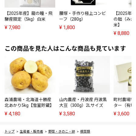
【2025年産】龍の瞳・飛
腰塚・手作り極上コンビ
【2025年
騨産限定（5kg）白米
ーフ（280g）
の朏（みか
米】
¥
7,980
¥
1,800
¥
8,880
この商品を見た人はこんな商品も見ています
森浦農場・北海道十勝産
山内農産・丹波産 丹波黒
町村農場特
北あかり5kg【雪室貯蔵】
大豆（300g）2Lサイズ
ター（有塩
¥
4,180
¥
3,580
¥
3,600
トップ
生産者・販売者
野菜・きのこ・卵
根菜類