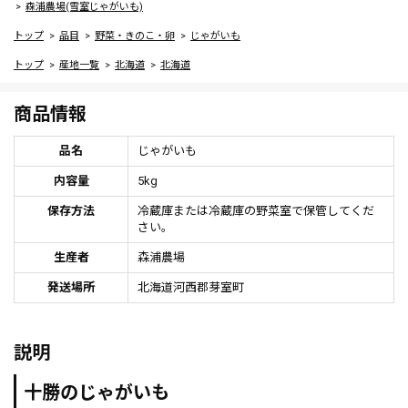
森浦農場(雪室じゃがいも)
トップ
品目
野菜・きのこ・卵
じゃがいも
トップ
産地一覧
北海道
北海道
商品情報
品名
じゃがいも
内容量
5kg
保存方法
冷蔵庫または冷蔵庫の野菜室で保管してくだ
さい。
生産者
森浦農場
発送場所
北海道河西郡芽室町
説明
十勝のじゃがいも