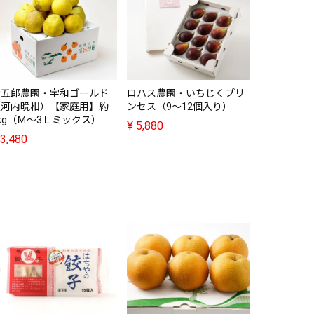
腰塚・PRE
ーフ（95g
箱入り
¥
3,900
清五郎農園・宇和ゴールド
ロハス農園・いちじくプリ
（河内晩柑）【家庭用】約
ンセス（9～12個入り）
kg（Ｍ～3Ｌミックス）
¥
5,880
3,480