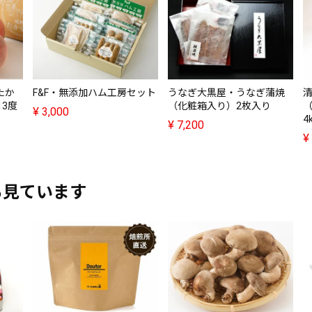
たか
F&F・無添加ハム工房セット
うなぎ大黒屋・うなぎ蒲焼
13度
（化粧箱入り）2枚入り
¥
3,000
4
¥
7,200
¥
も見ています