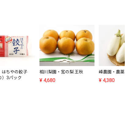
・はちやの餃子
相川梨園・宮の梨 王秋
峰農園・農薬不使用
り）3パック
¥
4,680
¥
4,380