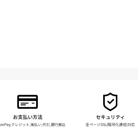
お支払い方法
セキュリティ
zonPay,クレジット,後払い,代引,銀行振込
全ページSSL(暗号化通信)対応