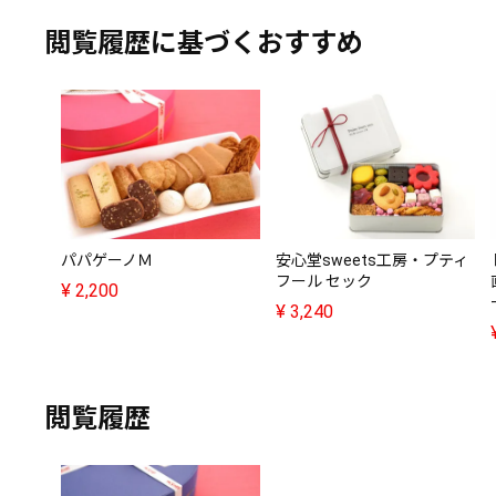
閲覧履歴に基づくおすすめ
パパゲーノＭ
安心堂sweets工房・プティ
フール セック
¥
2,200
¥
3,240
閲覧履歴