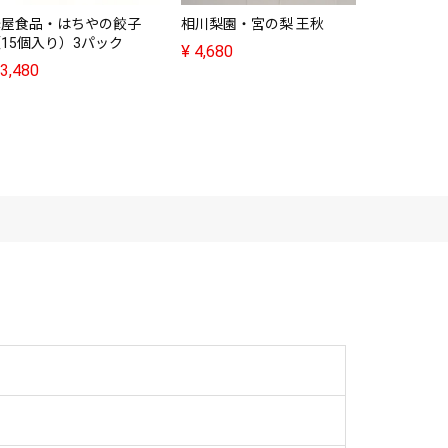
蜂屋食品・はちやの餃子
相川梨園・宮の梨 王秋
峰農園・農
15個入り）3パック
¥
4,680
¥
4,380
3,480