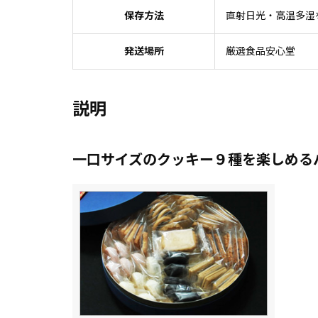
保存方法
直射日光・高温多湿
発送場所
厳選食品安心堂
説明
一口サイズのクッキー９種を楽しめる