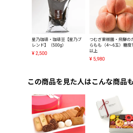
星乃珈琲・珈琲豆【星乃ブ
つむぎ果樹園・飛騨の
レンド】（500g）
らもも（4～6玉）糖度
以上
¥
2,500
¥
5,980
この商品を見た人はこんな商品