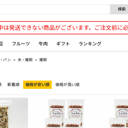
検索
中は発送できない商品がございます。ご注文前に
豆
フルーツ
牛肉
ギフト
ランキング
・パン
米・雑穀
雑穀
順
新着順
価格が安い順
価格が高い順