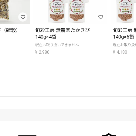
ド（雑穀）
旬彩工房 無農薬たかきび
旬彩工房 
140g×4袋
140g×6袋
現在お取り扱いできません
現在お取り扱
¥
2,980
¥
4,180