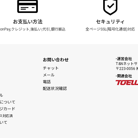
お支払い方法
セキュリティ
zonPay,クレジット,後払い,代引,銀行振込
全ページSSL(暗号化通信)対応
運営会社
お問い合わせ
T&Nネット
チャット
〒223-00
メール
関連会社
電話
配送状況確認
ル
について
ジカード
ス対応済
いて