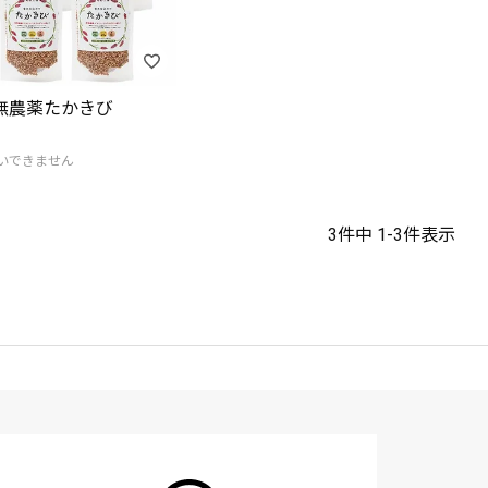
無農薬たかきび
いできません
3
件中
1
-
3
件表示