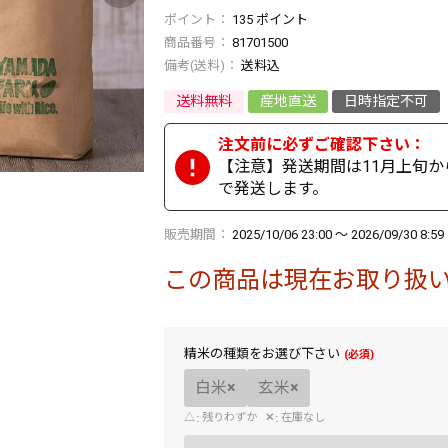
135
ポイント
商品番号
81701500
送料込
送料無料
産地直送
日時指定不可
【注意】発送期間は11月上旬か
で発送します。
販売期間
2025/10/06 23:00
〜
2026/09/30 8:59
この商品は現在お取り扱
精米の種類をお選び下さい
白米
×
玄米
×
△
残りわずか
✕
在庫なし