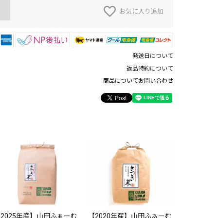
お気に入り追加
発送日について
返品特約について
商品についてお問い合わせ
【2020
のさつき米
青天の霹靂
ト各5kg
¥
7,680
2025年産】山田ふぁーむ
【2020年産】山田ふぁーむ