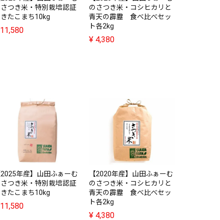
のさつき米・特別栽培認証
のさつき米・コシヒカリと
きたこまち10kg
青天の霹靂 食べ比べセッ
ト各2kg
11,580
¥
4,380
【2020
のさつき米
青天の霹靂
ト各5kg
¥
7,680
2025年産】山田ふぁーむ
【2020年産】山田ふぁーむ
のさつき米・特別栽培認証
のさつき米・コシヒカリと
きたこまち10kg
青天の霹靂 食べ比べセッ
ト各2kg
11,580
¥
4,380