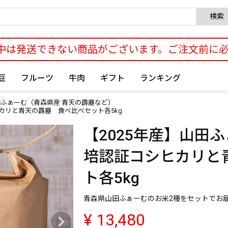
検索
中は発送できない商品がございます。ご注文前に
豆
フルーツ
牛肉
ギフト
ランキング
ふぁーむ（青森県産 青天の霹靂など）
カリと青天の霹靂 食べ比べセット各5kg
【2025年産】山田
培認証コシヒカリと
ト各5kg
青森県山田ふぁーむのお米2種をセットでお
¥
13,480