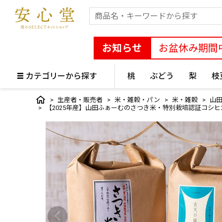
お知らせ
お盆休み期間
カテゴリーから探す
桃
ぶどう
梨
枝
生産者・販売者
米・雑穀・パン
米・雑穀
山田
【2025年産】山田ふぁーむのさつき米・特別栽培認証コシヒ