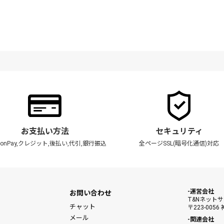
お支払い方法
セキュリティ
zonPay,クレジット,後払い,代引,銀行振込
全ページSSL(暗号化通信)対応
運営会社
お問い合わせ
T&Nネット
チャット
〒223-00
メール
関連会社