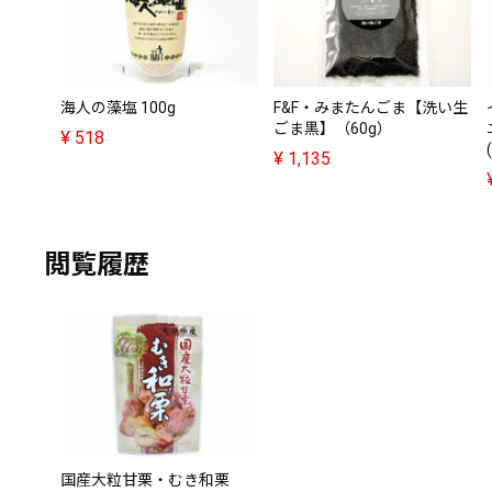
海人の藻塩 100g
F&F・みまたんごま【洗い生
ごま黒】（60g）
¥
518
¥
1,135
閲覧履歴
国産大粒甘栗・むき和栗