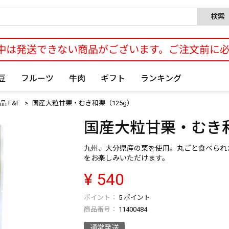
検索
中は発送できない商品がございます。ご注文前に
豆
フルーツ
牛肉
ギフト
ランキング
 F&F
国産大粒甘栗・むき和栗（125g）
国産大粒甘栗・むき和
九州、大分県産の栗を使用。丸ごと食べられ
をお楽しみいただけます。
¥
540
5
ポイント
商品番号
11400484
通常発送