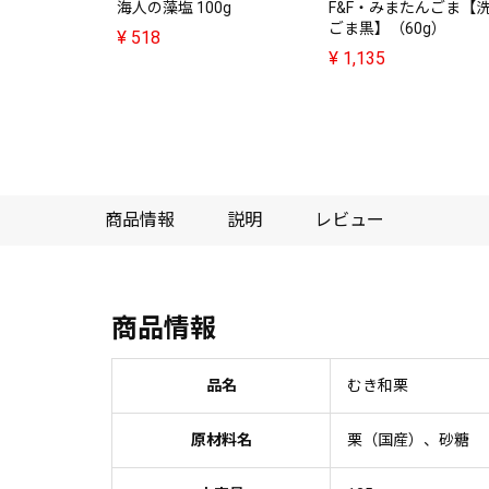
海人の藻塩 100g
F&F・みまたんごま【
ごま黒】（60g）
¥
518
¥
1,135
商品情報
説明
レビュー
商品情報
品名
むき和栗
原材料名
栗（国産）、砂糖