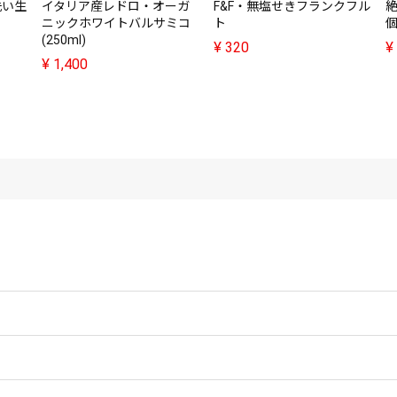
洗い生
イタリア産レドロ・オーガ
F&F・無塩せきフランクフル
ニックホワイトバルサミコ
ト
(250ml)
¥
320
¥
¥
1,400