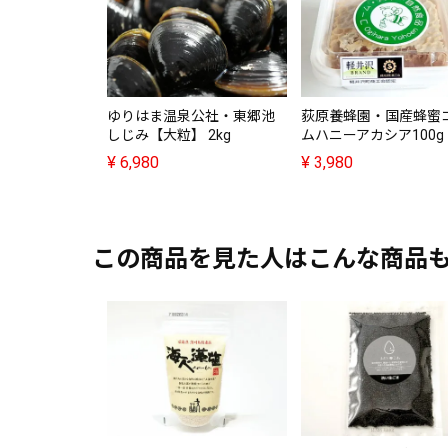
ゆりはま温泉公社・東郷池
荻原養蜂園・国産蜂蜜
しじみ【大粒】 2kg
ムハニーアカシア100g
¥
6,980
¥
3,980
この商品を見た人はこんな商品