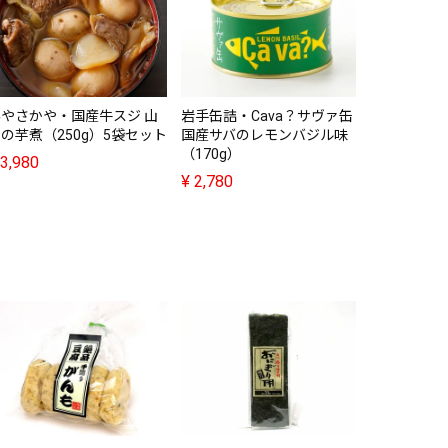
岩手缶詰・
国産サバの
け（170g
¥
2,780
みやさかや・国産牛スジ 山
岩手缶詰・Cava？サヴァ缶
の芋煮（250g）5袋セット
国産サバのレモンバジル味
（170g）
3,980
¥
2,780