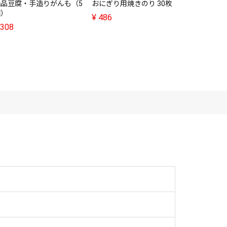
絶品豆腐・手造りがんも（5
おにぎり用焼きのり 30枚
F&F 発
個）
（50g）
¥
486
308
¥
308