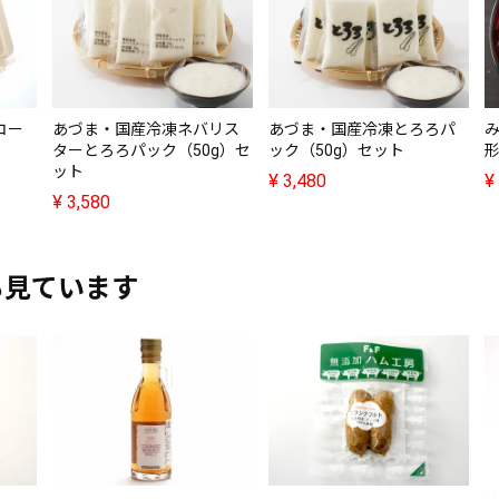
コー
あづま・国産冷凍ネバリス
あづま・国産冷凍とろろパ
ターとろろパック（50g）セ
ック（50g）セット
形
ット
¥
3,480
¥
¥
3,580
も見ています