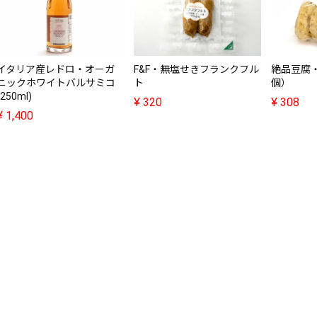
イタリア産レドロ・オーガ
F&F・無塩せきフランクフル
絶品豆腐
ニックホワイトバルサミコ
ト
個）
(250ml)
¥
320
¥
308
¥
1,400