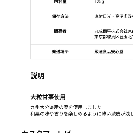
内容量
125g
保存方法
直射日光・高温多湿
販売者
丸成商事株式会社京
東京都練馬区豊玉北1-
発送場所
厳選食品安心堂
説明
大粒甘栗使用
九州大分県産の栗を使用しました。
和栗の味や香りを楽しめるように薄い渋皮が残