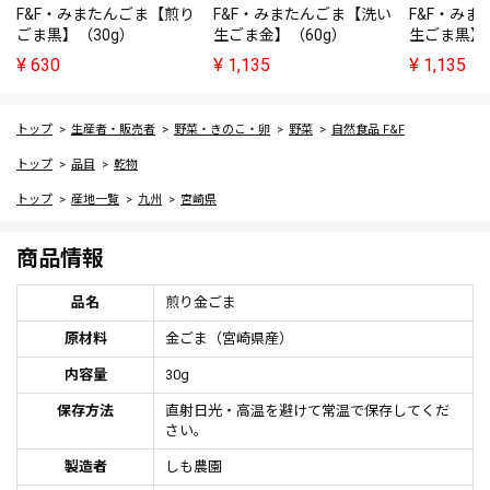
F&F・みまたんごま【煎り
F&F・みまたんごま【洗い
F&F・み
ごま黒】（30g）
生ごま金】（60g）
生ごま黒】（
¥
630
¥
1,135
¥
1,135
トップ
生産者・販売者
野菜・きのこ・卵
野菜
自然食品 F&F
トップ
品目
乾物
トップ
産地一覧
九州
宮崎県
商品情報
品名
煎り金ごま
原材料
金ごま（宮崎県産）
内容量
30g
保存方法
直射日光・高温を避けて常温で保存してくだ
さい。
製造者
しも農園