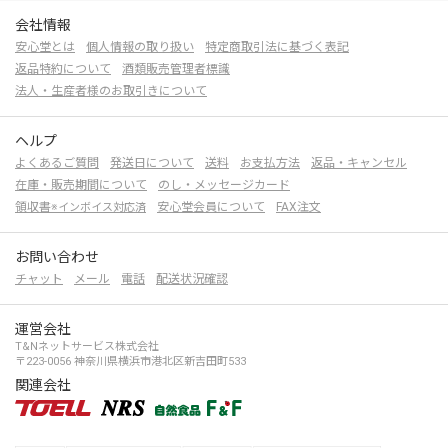
会社情報
安心堂とは
個人情報の取り扱い
特定商取引法に基づく表記
返品特約について
酒類販売管理者標識
法人・生産者様のお取引きについて
ヘルプ
よくあるご質問
発送日について
送料
お支払方法
返品・キャンセル
在庫・販売期間について
のし・メッセージカード
領収書
安心堂会員について
FAX注文
※インボイス対応済
お問い合わせ
チャット
メール
電話
配送状況確認
運営会社
T&Nネットサービス株式会社
〒223-0056 神奈川県横浜市港北区新吉田町533
関連会社