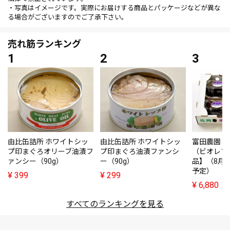
・写真はイメージです。実際にお届けする商品とパッケージなどが異な
る場合がございますのでご了承下さい。
売れ筋ランキング
由比缶詰所 ホワイトシッ
由比缶詰所 ホワイトシッ
富田農園・
プ印まぐろオリーブ油漬フ
プ印まぐろ油漬ファンシ
（ビオレソ
ァンシー（90g）
ー（90g）
品】（8月
予定）
¥
399
¥
299
¥
6,880
すべてのランキングを見る