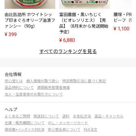
由比缶詰所 ホワイトシッ
富田農園・黒いちじく
腰塚・PRE
プ印まぐろオリーブ油漬フ
（ビオレソリエス）【秀
ビーフ（95
ァンシー（90g）
品】（8月末から発送開始
¥
1,100
予定）
¥
399
¥
6,880
すべてのランキングを見る
会社情報
安心堂とは
個人情報の取り扱い
特定商取引法に基づく表記
返品特約について
酒類販売管理者標識
法人・生産者様のお取引きについて
ヘルプ
よくあるご質問
発送日について
送料
お支払方法
返品・キャンセル
在庫・販売期間について
のし・メッセージカード
領収書
安心堂会員について
FAX注文
※インボイス対応済