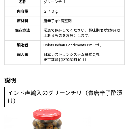
名称
グリーンチリ
内容量
２７０ｇ
原材料
唐辛子/ph調整剤
保存方法
常温で保存してください。賞味期限が3か月以
上あるものをお届けします。
製造者
Bolsts Indian Condiments Pvt. Ltd.,
輸入者
日本レストランシステム株式会社
東京都渋谷区猿楽町10-11
説明
インド直輸入のグリーンチリ（青唐辛子酢漬
け）