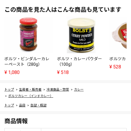
この商品を見た人はこんな商品も見ています
ボルツ・ビンダルーカレ
ボルツ・カレーパウダー
ボルツカレ
ーペースト（280g）
（100g）
¥
528
¥
1,080
¥
518
トップ
生産者・販売者
冷凍食品・惣菜
カレー
ボルツカレー（インドカレー）
トップ
品目
缶詰・瓶詰
商品情報