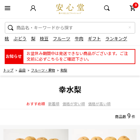
0
桃
ぶどう
梨
枝豆
フルーツ
牛肉
ギフト
ランキング
お盆休み期間中は発送できない商品がございます。ご注
お知らせ
文前に必ずこちらをご確認下さい。
トップ
品目
フルーツ・果物
和梨
幸水梨
おすすめ順
新着順
価格が安い順
価格が高い順
9