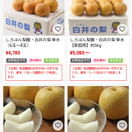
しろはん梨園・白井の梨 幸水
しろはん梨園・白井の梨 幸水
（6玉～8玉）
【家庭用】約5kg
¥
4,780
¥
5,080
〜
日時指定不可
送料無料
産地直送
日時指定不可
送料無料
産地直送
【注意】発送期間は8月中旬～8月下旬
【注意】発送期間は8月中旬～8月下旬
です。通常、3日～2週間ほどで発送し
です。通常、3～10日ほどで発送しま
ます。
す。