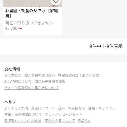
林農園・朝倉の梨 幸水【家庭
用】
現在お取り扱いできません
¥
3,780
〜
9
件中
1
-
9
件表示
会社情報
安心堂とは
個人情報の取り扱い
特定商取引法に基づく表記
返品特約について
酒類販売管理者標識
法人・生産者様のお取引きについて
ヘルプ
よくあるご質問
発送日について
送料
お支払方法
返品・キャンセル
在庫・販売期間について
のし・メッセージカード
領収書
安心堂会員について
FAX注文
※インボイス対応済