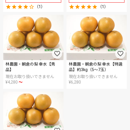
（1）
（1）
林農園・朝倉の梨 幸水【秀
林農園・朝倉の梨 幸水【特選
品】
品】約3kg（5～7玉）
現在お取り扱いできません
現在お取り扱いできません
¥
4,280
〜
¥
6,280