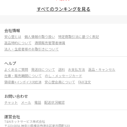
すべてのランキングを見る
会社情報
安心堂とは
個人情報の取り扱い
特定商取引法に基づく表記
返品特約について
酒類販売管理者標識
法人・生産者様のお取引きについて
ヘルプ
よくあるご質問
発送日について
送料
お支払方法
返品・キャンセル
在庫・販売期間について
のし・メッセージカード
領収書
安心堂会員について
FAX注文
※インボイス対応済
お問い合わせ
チャット
メール
電話
配送状況確認
運営会社
T&Nネットサービス株式会社
〒223-0056 神奈川県横浜市港北区新吉田町533