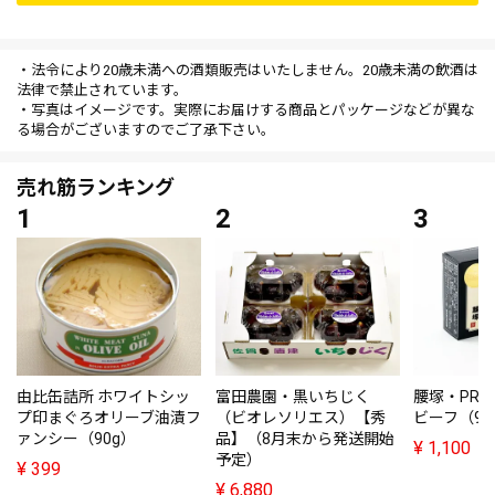
・法令により20歳未満への酒類販売はいたしません。20歳未満の飲酒は
法律で禁止されています。
・写真はイメージです。実際にお届けする商品とパッケージなどが異な
る場合がございますのでご了承下さい。
売れ筋ランキング
由比缶詰所 ホワイトシッ
富田農園・黒いちじく
腰塚・PRE
プ印まぐろオリーブ油漬フ
（ビオレソリエス）【秀
ビーフ（95
ァンシー（90g）
品】（8月末から発送開始
¥
1,100
予定）
¥
399
¥
6,880