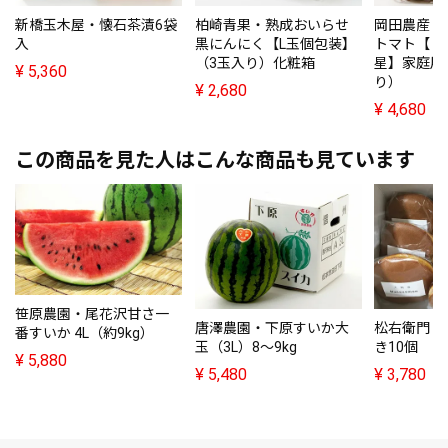
新橋玉木屋・懐石茶漬6袋
柏崎青果・熟成おいらせ
岡田農産・
入
黒にんにく【L玉個包装】
トマト【ト
（3玉入り）化粧箱
星】家庭用（
¥
5,360
り）
¥
2,680
¥
4,680
この商品を見た人はこんな商品も見ています
笹原農園・尾花沢甘さ一
唐澤農園・下原すいか大
松右衛門・
番すいか 4L（約9kg）
玉（3L）8～9kg
き10個
¥
5,880
¥
5,480
¥
3,780