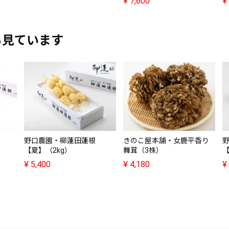
¥
7,600
¥
も見ています
野口農園・柳蓮田蓮根
きのこ屋本舗・女鹿平香り
【夏】（2kg）
舞茸（3株）
【
¥
5,400
¥
4,180
¥