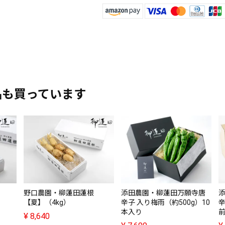
品も買っています
野口農園・柳蓮田蓮根
添田農園・柳蓮田万願寺唐
【夏】（4kg）
辛子 入り梅雨（約500g）10
辛
本入り
¥
8,640