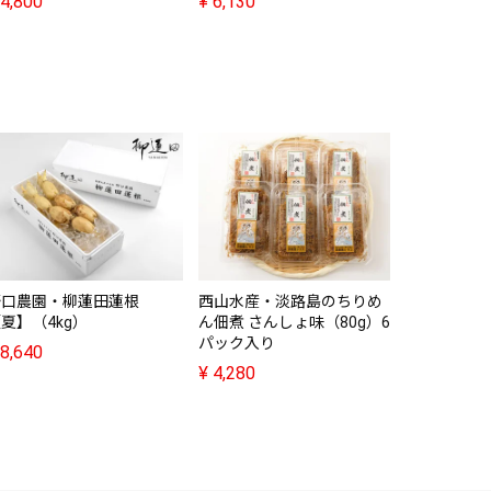
4,800
¥
6,130
日原メロン
産 完熟赤
入り】
¥
7,080
野口農園・柳蓮田蓮根
西山水産・淡路島のちりめ
夏】（4kg）
ん佃煮 さんしょ味（80g）6
パック入り
8,640
¥
4,280