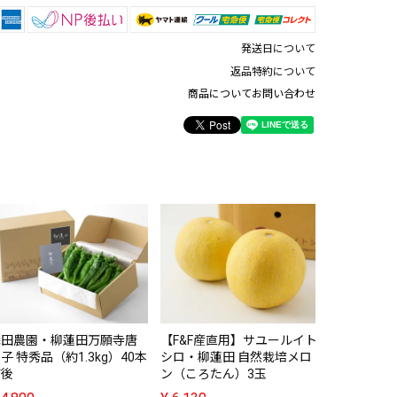
発送日について
返品特約について
商品についてお問い合わせ
サユールイ
自然栽培ズ
空】（10
¥
3,880
添田農園・柳蓮田万願寺唐
【F&F産直用】サユールイト
子 特秀品（約1.3kg）40本
シロ・柳蓮田 自然栽培メロ
前後
ン（ころたん）3玉