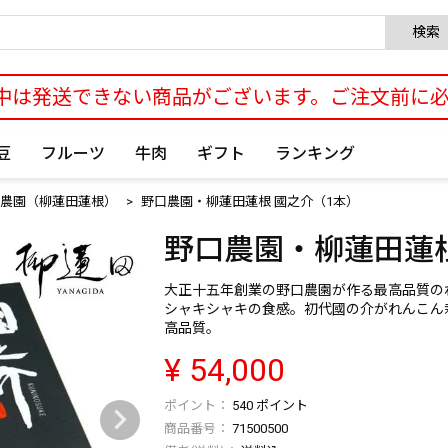
検索
中は発送できない商品がございます。ご注文前に
豆
フルーツ
牛肉
ギフト
ランキング
農園（柳蓮田蓮根）
野口農園・柳蓮田蓮根 國之介（1本）
野口農園・柳蓮田蓮根
大正十五年創業の野口農園が作る最高品質の
シャキシャキの食感。初代國の介がれんこん
高品質。
¥
54,000
540
ポイント
商品番号
71500500