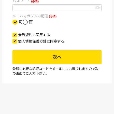
パスワード
(必須)
メールマガジンの配信
(必須)
可
否
会員規約
に同意する
個人情報保護方針
に同意する
次へ
登録に必要な認証コードをメールにてお送りしますので次
の画面でご入力下さい。