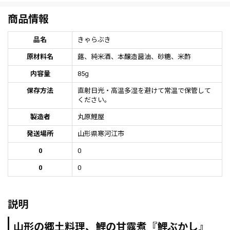
商品情報
品名
きゃらぶき
原材料名
蕗、純米酒、本醸造醤油、砂糖、米酢
内容量
85g
保存方法
直射日光・高温多湿を避けて常温で保管して
ください。
製造者
丸原鯉屋
発送場所
山形県寒河江市
0
0
0
0
説明
山形の郷土料理、鯉の甘露煮『鯉ぶかし』