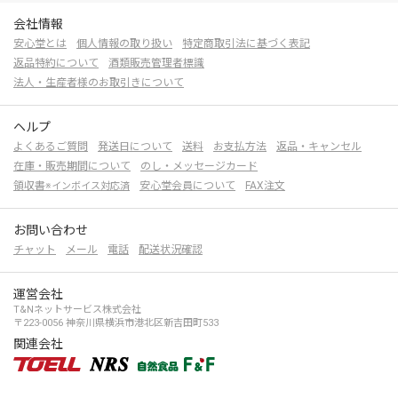
会社情報
安心堂とは
個人情報の取り扱い
特定商取引法に基づく表記
返品特約について
酒類販売管理者標識
法人・生産者様のお取引きについて
ヘルプ
よくあるご質問
発送日について
送料
お支払方法
返品・キャンセル
在庫・販売期間について
のし・メッセージカード
領収書
安心堂会員について
FAX注文
※インボイス対応済
お問い合わせ
チャット
メール
電話
配送状況確認
運営会社
T&Nネットサービス株式会社
〒223-0056 神奈川県横浜市港北区新吉田町533
関連会社