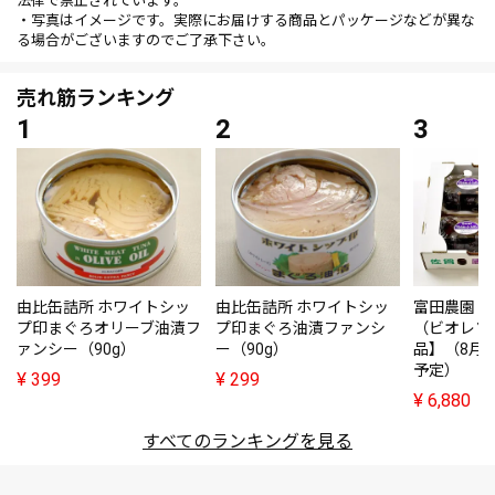
法律で禁止されています。
・写真はイメージです。実際にお届けする商品とパッケージなどが異な
る場合がございますのでご了承下さい。
売れ筋ランキング
由比缶詰所 ホワイトシッ
由比缶詰所 ホワイトシッ
富田農園・
プ印まぐろオリーブ油漬フ
プ印まぐろ油漬ファンシ
（ビオレソ
ァンシー（90g）
ー（90g）
品】（8月
予定）
¥
399
¥
299
¥
6,880
すべてのランキングを見る