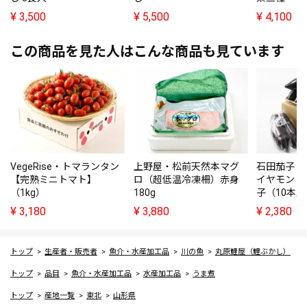
¥
3,500
¥
5,500
¥
4,100
この商品を見た人はこんな商品も見ています
VegeRise・トマランタン
上野屋・松前天然本マグ
石田茄子・
【完熟ミニトマト】
ロ（超低温冷凍柵）赤身
イヤモンド
（1kg）
180g
子（10本
¥
3,180
¥
3,880
¥
2,380
トップ
生産者・販売者
魚介・水産加工品
川の魚
丸原鯉屋（鯉ぶかし）
トップ
品目
魚介・水産加工品
水産加工品
うま煮
トップ
産地一覧
東北
山形県