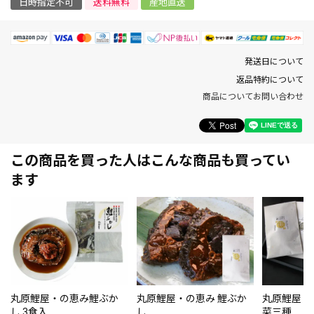
日時指定不可
送料無料
産地直送
発送日について
返品特約について
商品についてお問い合わせ
この商品を買った人はこんな商品も買ってい
ます
丸原鯉屋・の恵み鯉ぶか
丸原鯉屋・の恵み 鯉ぶか
丸原鯉屋・
し 3食入
し
菜三種