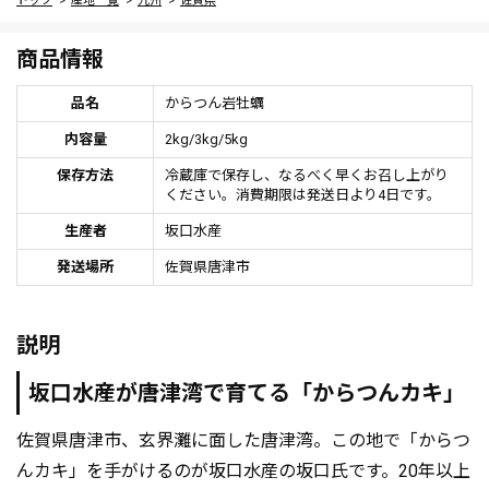
トップ
産地一覧
九州
佐賀県
商品情報
品名
からつん岩牡蠣
内容量
2kg/3kg/5kg
保存方法
冷蔵庫で保存し、なるべく早くお召し上がり
ください。消費期限は発送日より4日です。
生産者
坂口水産
発送場所
佐賀県唐津市
説明
坂口水産が唐津湾で育てる「からつんカキ」
佐賀県唐津市、玄界灘に面した唐津湾。この地で「からつ
んカキ」を手がけるのが坂口水産の坂口氏です。20年以上