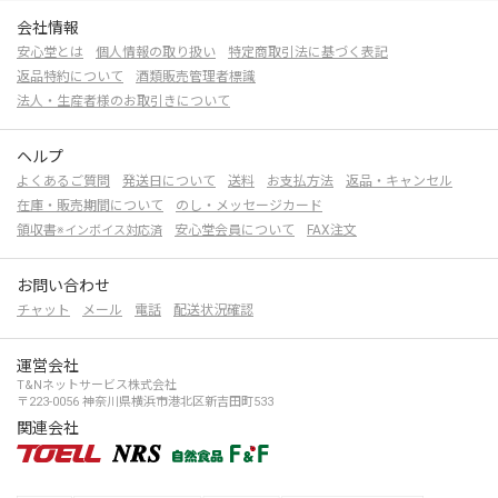
会社情報
安心堂とは
個人情報の取り扱い
特定商取引法に基づく表記
返品特約について
酒類販売管理者標識
法人・生産者様のお取引きについて
ヘルプ
よくあるご質問
発送日について
送料
お支払方法
返品・キャンセル
在庫・販売期間について
のし・メッセージカード
領収書
安心堂会員について
FAX注文
※インボイス対応済
お問い合わせ
チャット
メール
電話
配送状況確認
運営会社
T&Nネットサービス株式会社
〒223-0056 神奈川県横浜市港北区新吉田町533
関連会社