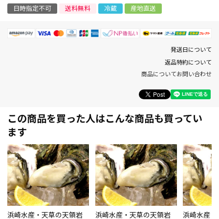
日時指定不可
送料無料
冷蔵
産地直送
発送日について
返品特約について
商品についてお問い合わせ
この商品を買った人はこんな商品も買ってい
ます
浜崎水産・天草の天領岩
浜崎水産・天草の天領岩
浜崎水産・