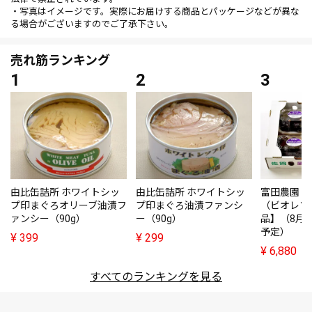
・写真はイメージです。実際にお届けする商品とパッケージなどが異な
る場合がございますのでご了承下さい。
売れ筋ランキング
由比缶詰所 ホワイトシッ
由比缶詰所 ホワイトシッ
富田農園・
プ印まぐろオリーブ油漬フ
プ印まぐろ油漬ファンシ
（ビオレソ
ァンシー（90g）
ー（90g）
品】（8月
予定）
¥
399
¥
299
¥
6,880
すべてのランキングを見る