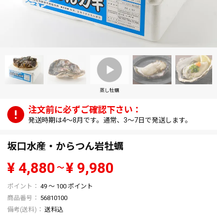
蒸し牡蠣
発送時期は4～8月です。通常、3～7日で発送します。
坂口水産・からつん岩牡蠣
¥
4,880
¥
9,980
〜
49
〜
100
ポイント
商品番号
56810100
送料込