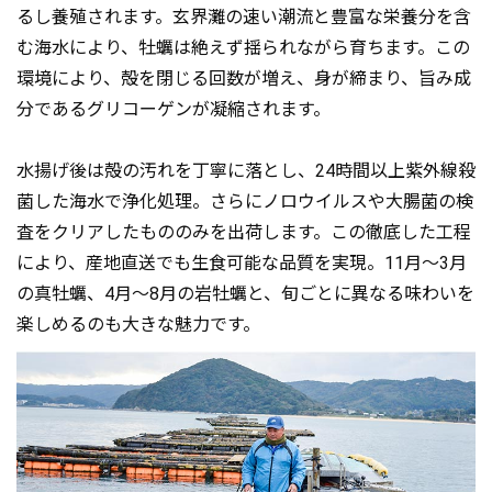
るし養殖されます。玄界灘の速い潮流と豊富な栄養分を含
む海水により、牡蠣は絶えず揺られながら育ちます。この
環境により、殻を閉じる回数が増え、身が締まり、旨み成
分であるグリコーゲンが凝縮されます。
水揚げ後は殻の汚れを丁寧に落とし、24時間以上紫外線殺
菌した海水で浄化処理。さらにノロウイルスや大腸菌の検
査をクリアしたもののみを出荷します。この徹底した工程
により、産地直送でも生食可能な品質を実現。11月～3月
の真牡蠣、4月～8月の岩牡蠣と、旬ごとに異なる味わいを
楽しめるのも大きな魅力です。