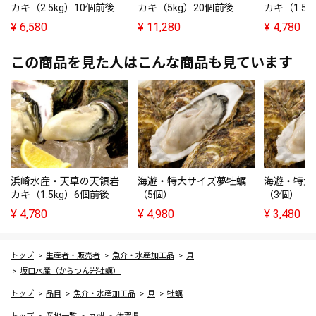
カキ（2.5kg）10個前後
カキ（5kg）20個前後
カキ（1.5
¥
6,580
¥
11,280
¥
4,780
この商品を見た人はこんな商品も見ています
浜崎水産・天草の天領岩
海遊・特大サイズ夢牡蠣
海遊・特大
カキ（1.5kg）6個前後
（5個）
（3個）
¥
4,780
¥
4,980
¥
3,480
トップ
生産者・販売者
魚介・水産加工品
貝
坂口水産（からつん岩牡蠣）
トップ
品目
魚介・水産加工品
貝
牡蠣