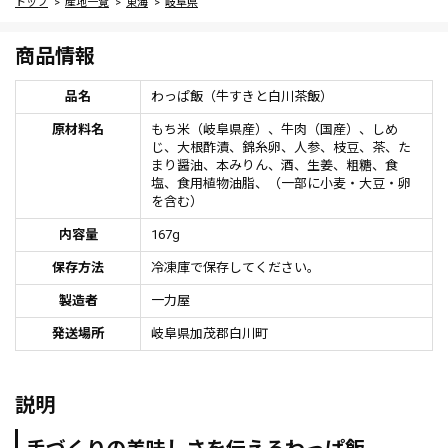
トップ
産地一覧
東海
岐阜県
商品情報
品名
わっぱ飯（牛すきと白川茶飯）
原材料名
もち米（岐阜県産）、牛肉（国産）、しめ
じ、大根酢漬、錦糸卵、人参、枝豆、茶、た
まり醤油、本みりん、酒、生姜、粗糖、食
塩、食用植物油脂、（一部に小麦・大豆・卵
を含む）
内容量
167g
保存方法
冷凍庫で保存してください。
製造者
一力屋
発送場所
岐阜県加茂郡白川町
説明