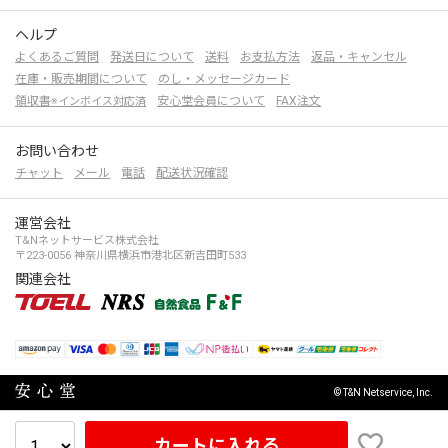
ヘルプ
よくあるご質問
発送日について
送料
お支払方法
返品・キャンセル
在庫・販売期間について
のし・メッセージカード
領収書
安心堂会員について
FAX注文
※インボイス対応済
お問い合わせ
チャット
メール
電話
配送状況確認
運営会社
T&Nネットサービス株式会社
〒223-0056 神奈川県横浜市港北区新吉田町533
関連会社
© T&N Netservice, Inc.
カートに入れる