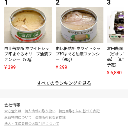
由比缶詰所 ホワイトシッ
由比缶詰所 ホワイトシッ
富田農園・
プ印まぐろオリーブ油漬フ
プ印まぐろ油漬ファンシ
（ビオレソ
ァンシー（90g）
ー（90g）
品】（8月
予定）
¥
399
¥
299
¥
6,880
すべてのランキングを見る
会社情報
安心堂とは
個人情報の取り扱い
特定商取引法に基づく表記
返品特約について
酒類販売管理者標識
法人・生産者様のお取引きについて