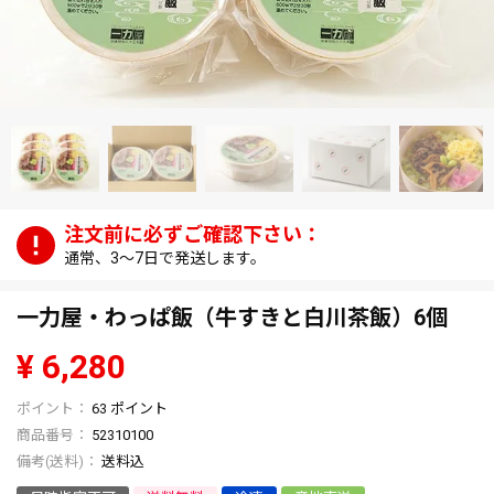
通常、3～7日で発送します。
一力屋・わっぱ飯（牛すきと白川茶飯）6個
¥
6,280
63
ポイント
商品番号
52310100
送料込