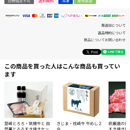
日時指定不可
送料無料
冷凍
産地直送
発送日について
返品特約について
商品についてお問い合わせ
この商品を買った人はこんな商品も買ってい
ます
筥崎とろろ・筑穂牛と 自
きじま・枕崎牛 牛めし 2
匠厳選の国
然薯とろろすき焼きセッ
合
すき焼き用