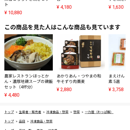
ト
¥
4,180
¥
1,630
¥
10,880
この商品を見た人はこんな商品も見ています
農家レストランほっとか
あかりあん・つやまの和
まえけん・
ん・濃厚地鶏スープの鶏飯
牛そずり肉蕎麦
素 5選
セット（4杯分）
¥
2,880
¥
3,758
¥
4,480
トップ
生産者・販売者
冷凍食品・惣菜
惣菜
一力屋（わっぱ飯）
トップ
品目
冷凍食品・惣菜