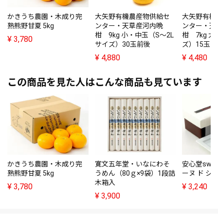
かきうち農園・木成り完
大矢野有機農産物供給セ
大矢野有機
熟熊野甘夏 5kg
ンター・天草産河内晩
ンター・天
柑 9kg 小・中玉（S～2L
柑 7kg 
¥
3,780
サイズ）30玉前後
ズ）15玉前
¥
4,880
¥
4,480
この商品を見た人はこんな商品も見ています
かきうち農園・木成り完
寛文五年堂・いなにわそ
安心堂swe
熟熊野甘夏 5kg
うめん（80ｇ×9袋）1段詰
ーヌ ド シ
木箱入
¥
3,780
¥
3,240
¥
3,900