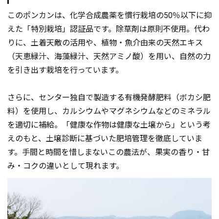
このポンカンは、化学合成農薬を慣行栽培の50％以下に抑
えた「特別栽培」認証品です。除草剤は原則不使用。代わ
りに、土着天敵の活用や、植物・魚介由来の天然エキス
（天恵緑汁、海藻緑汁、天然アミノ酸）を用い、自然の力
を引き出す栽培を行っています。
さらに、センター独自で製造する有機発酵肥料（ボカシ肥
料）を使用し、カルシウムやマグネシウムなどのミネラル
を適切に補給。「健康な作物は健康な土壌から」という考
えのもと、土壌診断に基づいた肥培管理を徹底していま
す。手間と時間を惜しまないこの農法が、果実の香り・甘
み・コクの違いとして現れます。