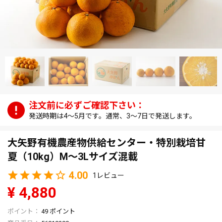
発送時期は4～5月です。通常、3～7日で発送します。
大矢野有機農産物供給センター・特別栽培甘
夏（10kg）M～3Lサイズ混載
4.00
1
¥
4,880
49
ポイント