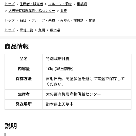
トップ
生産者・販売者
フルーツ・果物
柑橘類
大矢野有機農産物供給センター
甘夏
トップ
品目
フルーツ・果物
みかん・柑橘類
甘夏
トップ
産地一覧
九州
熊本県
商品情報
品名
特別栽培甘夏
内容量
10kg(35玉前後）
保存方法
直射日光、高温多湿を避けて常温で保存して
ください。
生産者
大矢野有機農産物供給センター
発送場所
熊本県上天草市
説明