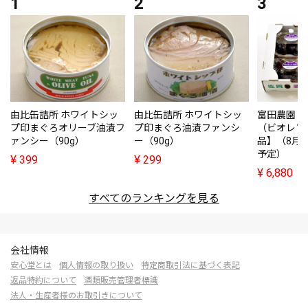
由比缶詰所 ホワイトシッ
由比缶詰所 ホワイトシッ
富田農園・
プ印まぐろオリーブ油漬フ
プ印まぐろ油漬ファンシ
（ビオレソ
ァンシー（90g）
ー（90g）
品】（8月
予定）
¥
399
¥
299
¥
6,880
すべてのランキングを見る
会社情報
安心堂とは
個人情報の取り扱い
特定商取引法に基づく表記
返品特約について
酒類販売管理者標識
法人・生産者様のお取引きについて