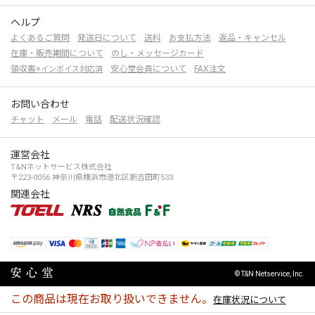
ヘルプ
よくあるご質問
発送日について
送料
お支払方法
返品・キャンセル
在庫・販売期間について
のし・メッセージカード
領収書
安心堂会員について
FAX注文
※インボイス対応済
お問い合わせ
チャット
メール
電話
配送状況確認
運営会社
T&Nネットサービス株式会社
〒223-0056 神奈川県横浜市港北区新吉田町533
関連会社
© T&N Netservice, Inc.
この商品は現在お取り扱いできません。
在庫状況について