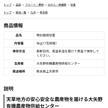
トップ
品目
フルーツ・果物
みかん・柑橘類
甘夏
トップ
産地一覧
九州
熊本県
商品情報
品名
特別栽培甘夏
内容量
5kg(17玉前後）
保存方法
直射日光、高温多湿を避けて常温で保存して
ください。
生産者
大矢野有機農産物供給センター
発送場所
熊本県上天草市
説明
天草地方の安心安全な農産物を届ける大矢野
有機農産物供給センター