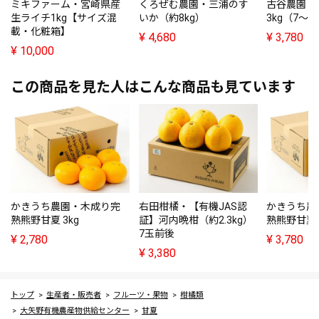
ミキファーム・宮崎県産
くろぜむ農園・三浦のす
古谷農園
生ライチ1kg【サイズ混
いか（約8kg）
3kg（7～1
載・化粧箱】
¥
4,680
¥
3,780
¥
10,000
この商品を見た人はこんな商品も見ています
かきうち農園・木成り完
右田柑橘・【有機JAS認
かきうち農
熟熊野甘夏 3kg
証】河内晩柑（約2.3kg）
熟熊野甘夏 
7玉前後
¥
2,780
¥
3,780
¥
3,380
トップ
生産者・販売者
フルーツ・果物
柑橘類
大矢野有機農産物供給センター
甘夏