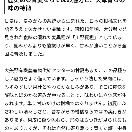
歴史ある甘夏ならではの魅力と、天草育ちの
味の特徴
甘夏は、夏みかんの系統から生まれた、日本の柑橘文化を
語るうえで欠かせない品種です。昭和10年頃、大分県で発
見された食味の優れた変異種が「川野夏橙」として広ま
り、夏みかんよりも酸抜けが早く、甘みが強いことから全
国に普及しました。
大矢野有機農産物供給センターの甘夏もまた、この品種ら
しい魅力をよく備えています。しっかり熟した果肉には、
みずみずしい果汁とやわらかな甘みがあり、そこに爽快な
酸味とほのかな苦みが重なることで、味わいに立体感が生
まれます。単に甘いだけの柑橘ではありません。初夏にふ
さわしい清々しさと、昔ながらの柑橘ならではの奥行きが
あります。果皮に傷や色むら、形のばらつきが見られるも
のもありますが、それは自然に寄り添って育てた証。中身