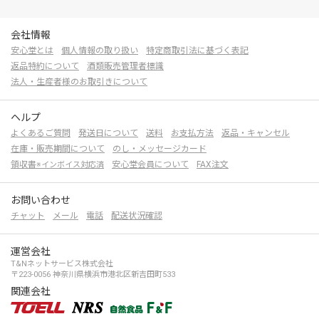
会社情報
安心堂とは
個人情報の取り扱い
特定商取引法に基づく表記
返品特約について
酒類販売管理者標識
法人・生産者様のお取引きについて
ヘルプ
よくあるご質問
発送日について
送料
お支払方法
返品・キャンセル
在庫・販売期間について
のし・メッセージカード
領収書
安心堂会員について
FAX注文
※インボイス対応済
お問い合わせ
チャット
メール
電話
配送状況確認
運営会社
T&Nネットサービス株式会社
〒223-0056 神奈川県横浜市港北区新吉田町533
関連会社