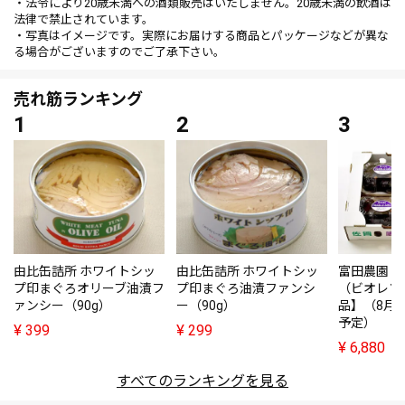
・法令により20歳未満への酒類販売はいたしません。20歳未満の飲酒は
法律で禁止されています。
・写真はイメージです。実際にお届けする商品とパッケージなどが異な
る場合がございますのでご了承下さい。
売れ筋ランキング
由比缶詰所 ホワイトシッ
由比缶詰所 ホワイトシッ
富田農園・
プ印まぐろオリーブ油漬フ
プ印まぐろ油漬ファンシ
（ビオレソ
ァンシー（90g）
ー（90g）
品】（8月
予定）
¥
399
¥
299
¥
6,880
すべてのランキングを見る