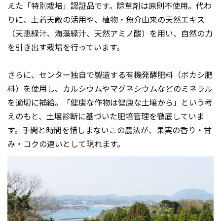
えた「特別栽培」認証品です。除草剤は原則不使用。代わ
りに、土着天敵の活用や、植物・魚介由来の天然エキス
（天恵緑汁、海藻緑汁、天然アミノ酸）を用い、自然の力
を引き出す栽培を行っています。
さらに、センター独自で製造する有機発酵肥料（ボカシ肥
料）を使用し、カルシウムやマグネシウムなどのミネラル
を適切に補給。「健康な作物は健康な土壌から」という考
えのもと、土壌診断に基づいた肥培管理を徹底していま
す。手間と時間を惜しまないこの農法が、果実の香り・甘
み・コクの違いとして現れます。