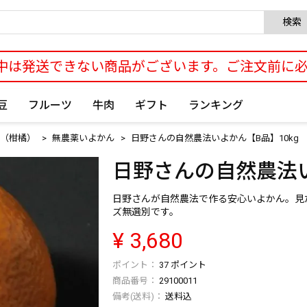
検索
中は発送できない商品がございます。ご注文前に
豆
フルーツ
牛肉
ギフト
ランキング
（柑橘）
無農薬いよかん
日野さんの自然農法いよかん【B品】10kg
日野さんの自然農法い
日野さんが自然農法で作る安心いよかん。見
ズ無選別です。
¥
3,680
37
ポイント
商品番号
29100011
送料込