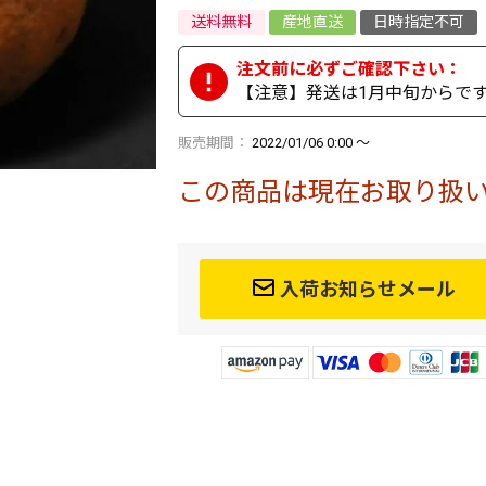
送料無料
産地直送
日時指定不可
【注意】発送は1月中旬からです
販売期間
2022/01/06 0:00
〜
この商品は現在お取り扱
入荷お知らせメール