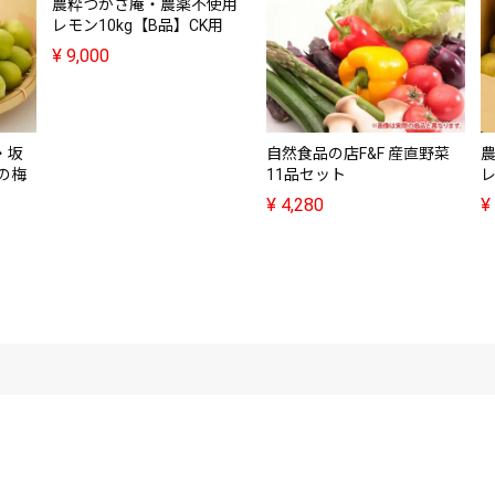
農粋つかさ庵・農薬不使用
レモン10kg【B品】CK用
¥
9,000
・坂
自然食品の店F&F 産直野菜
の梅
11品セット
レ
¥
4,280
¥