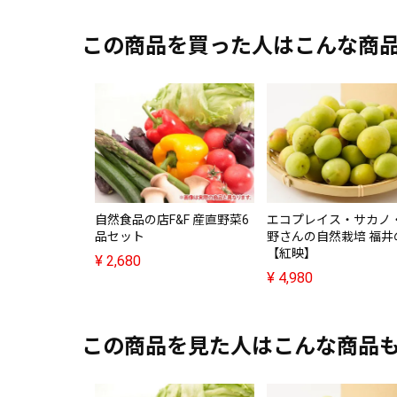
この商品を買った人はこんな商
自然食品の店F&F 産直野菜6
エコプレイス・サカノ
品セット
野さんの自然栽培 福井
【紅映】
¥
2,680
¥
4,980
この商品を見た人はこんな商品