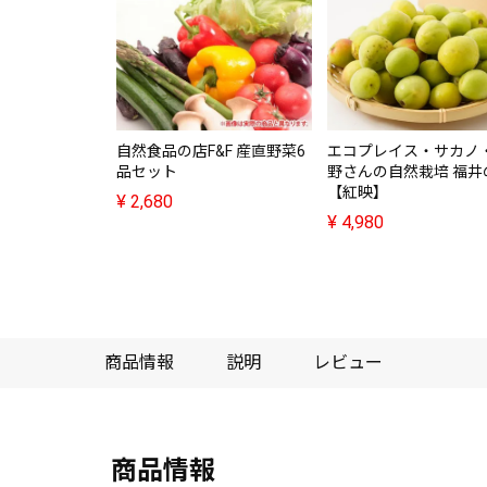
自然食品の店F&F 産直野菜6
エコプレイス・サカノ
品セット
野さんの自然栽培 福井
【紅映】
¥
2,680
¥
4,980
商品情報
説明
レビュー
商品情報