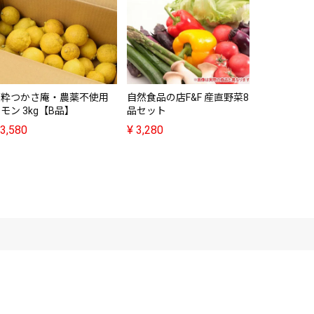
農粋つかさ庵・農薬不使用
自然食品の店F&F 産直野菜8
フデばあさ
モン 3kg【B品】
品セット
レミアムお
く 190g
3,580
¥
3,280
¥
1,598