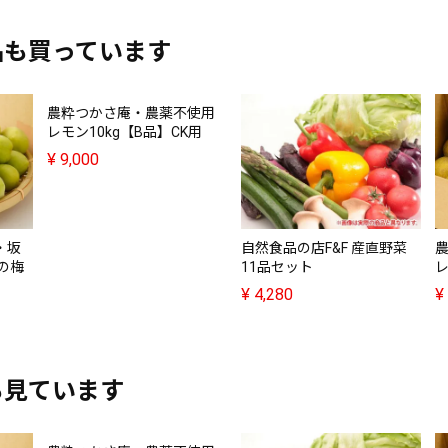
品も買っています
農粋つかさ庵・農薬不使用
レモン10kg【B品】CK用
¥
9,000
・坂
自然食品の店F&F 産直野菜
の梅
11品セット
レ
¥
4,280
¥
も見ています