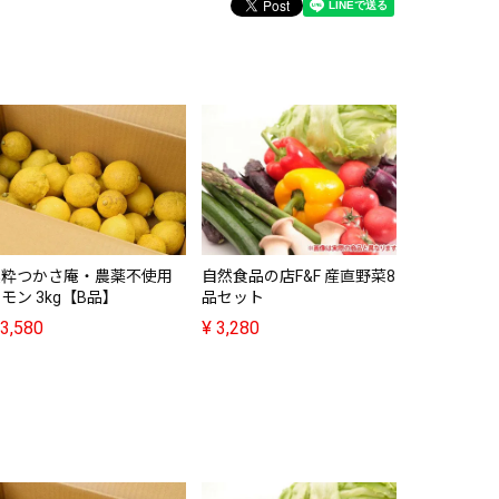
農粋つかさ庵・農薬不使用
自然食品の店F&F 産直野菜8
フデばあさ
モン 3kg【B品】
品セット
レミアムお
く 190g
3,580
¥
3,280
¥
1,598