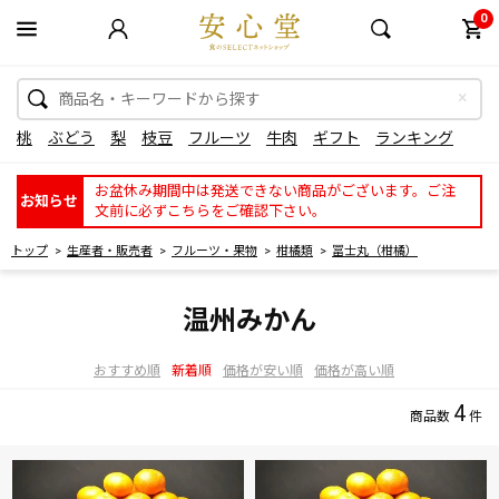
0
桃
ぶどう
梨
枝豆
フルーツ
牛肉
ギフト
ランキング
お盆休み期間中は発送できない商品がございます。ご注
お知らせ
文前に必ずこちらをご確認下さい。
トップ
生産者・販売者
フルーツ・果物
柑橘類
冨士丸（柑橘）
温州みかん
おすすめ順
新着順
価格が安い順
価格が高い順
4