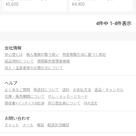
¥
5,600
¥
4,400
4
件中
1
-
4
件表示
会社情報
安心堂とは
個人情報の取り扱い
特定商取引法に基づく表記
返品特約について
酒類販売管理者標識
法人・生産者様のお取引きについて
ヘルプ
よくあるご質問
発送日について
送料
お支払方法
返品・キャンセル
在庫・販売期間について
のし・メッセージカード
領収書
安心堂会員について
FAX注文
※インボイス対応済
お問い合わせ
チャット
メール
電話
配送状況確認